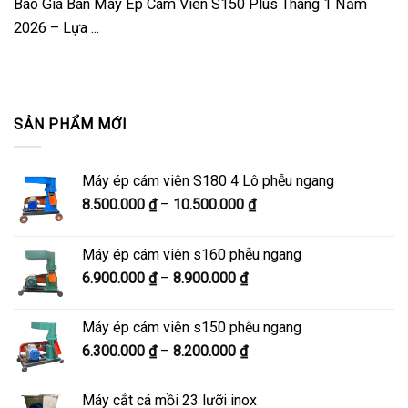
Báo Giá Bán Máy Ép Cám Viên S150 Plus Tháng 1 Năm
2026 – Lựa ...
SẢN PHẨM MỚI
Máy ép cám viên S180 4 Lô phễu ngang
Khoảng
8.500.000
₫
–
10.500.000
₫
giá:
từ
Máy ép cám viên s160 phễu ngang
8.500.000 ₫
Khoảng
6.900.000
₫
–
8.900.000
₫
đến
giá:
10.500.000 ₫
từ
Máy ép cám viên s150 phễu ngang
6.900.000 ₫
Khoảng
6.300.000
₫
–
8.200.000
₫
đến
giá:
8.900.000 ₫
từ
Máy cắt cá mồi 23 lưỡi inox
6.300.000 ₫