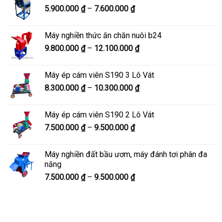
Khoảng
5.900.000
₫
–
7.600.000
₫
đến
giá:
8.200.000 ₫
từ
Máy nghiền thức ăn chăn nuôi b24
5.900.000 ₫
Khoảng
9.800.000
₫
–
12.100.000
₫
đến
giá:
7.600.000 ₫
từ
Máy ép cám viên S190 3 Lô Vát
9.800.000 ₫
Khoảng
8.300.000
₫
–
10.300.000
₫
đến
giá:
12.100.000 ₫
từ
Máy ép cám viên S190 2 Lô Vát
8.300.000 ₫
Khoảng
7.500.000
₫
–
9.500.000
₫
đến
giá:
10.300.000 ₫
từ
Máy nghiền đất bầu ươm, máy đánh tơi phân đa
7.500.000 ₫
năng
đến
Khoảng
7.500.000
₫
–
9.500.000
₫
9.500.000 ₫
giá:
từ
7.500.000 ₫
đến