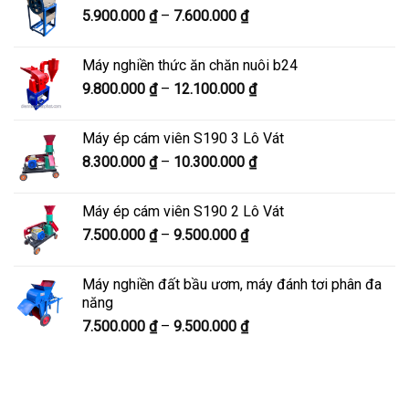
Khoảng
5.900.000
₫
–
7.600.000
₫
đến
giá:
8.200.000 ₫
từ
Máy nghiền thức ăn chăn nuôi b24
5.900.000 ₫
Khoảng
9.800.000
₫
–
12.100.000
₫
đến
giá:
7.600.000 ₫
từ
Máy ép cám viên S190 3 Lô Vát
9.800.000 ₫
Khoảng
8.300.000
₫
–
10.300.000
₫
đến
giá:
12.100.000 ₫
từ
Máy ép cám viên S190 2 Lô Vát
8.300.000 ₫
Khoảng
7.500.000
₫
–
9.500.000
₫
đến
giá:
10.300.000 ₫
từ
Máy nghiền đất bầu ươm, máy đánh tơi phân đa
7.500.000 ₫
năng
đến
Khoảng
7.500.000
₫
–
9.500.000
₫
9.500.000 ₫
giá:
từ
7.500.000 ₫
đến