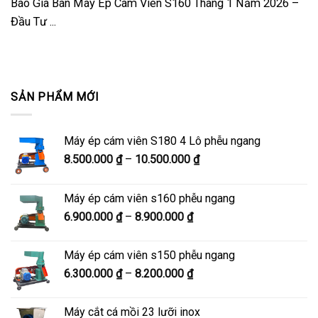
Báo Giá Bán Máy Ép Cám Viên S160 Tháng 1 Năm 2026 –
Đầu Tư ...
SẢN PHẨM MỚI
Máy ép cám viên S180 4 Lô phễu ngang
Khoảng
8.500.000
₫
–
10.500.000
₫
giá:
từ
Máy ép cám viên s160 phễu ngang
8.500.000 ₫
Khoảng
6.900.000
₫
–
8.900.000
₫
đến
giá:
10.500.000 ₫
từ
Máy ép cám viên s150 phễu ngang
6.900.000 ₫
Khoảng
6.300.000
₫
–
8.200.000
₫
đến
giá:
8.900.000 ₫
từ
Máy cắt cá mồi 23 lưỡi inox
6.300.000 ₫