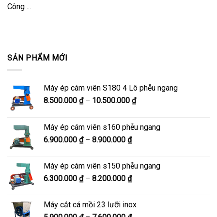
Công ...
SẢN PHẨM MỚI
Máy ép cám viên S180 4 Lô phễu ngang
Khoảng
8.500.000
₫
–
10.500.000
₫
giá:
từ
Máy ép cám viên s160 phễu ngang
8.500.000 ₫
Khoảng
6.900.000
₫
–
8.900.000
₫
đến
giá:
10.500.000 ₫
từ
Máy ép cám viên s150 phễu ngang
6.900.000 ₫
Khoảng
6.300.000
₫
–
8.200.000
₫
đến
giá:
8.900.000 ₫
từ
Máy cắt cá mồi 23 lưỡi inox
6.300.000 ₫
Khoảng