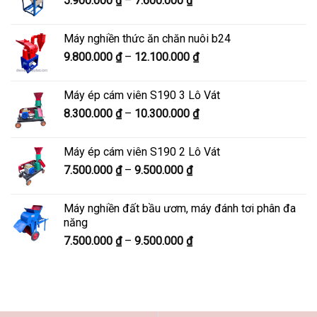
5.900.000
₫
–
7.600.000
₫
đến
giá:
8.200.000 ₫
từ
Máy nghiền thức ăn chăn nuôi b24
5.900.000 ₫
Khoảng
9.800.000
₫
–
12.100.000
₫
đến
giá:
7.600.000 ₫
từ
Máy ép cám viên S190 3 Lô Vát
9.800.000 ₫
Khoảng
8.300.000
₫
–
10.300.000
₫
đến
giá:
12.100.000 ₫
từ
Máy ép cám viên S190 2 Lô Vát
8.300.000 ₫
Khoảng
7.500.000
₫
–
9.500.000
₫
đến
giá:
10.300.000 ₫
từ
Máy nghiền đất bầu ươm, máy đánh tơi phân đa
7.500.000 ₫
năng
đến
Khoảng
7.500.000
₫
–
9.500.000
₫
9.500.000 ₫
giá:
từ
7.500.000 ₫
đến
9.500.000 ₫