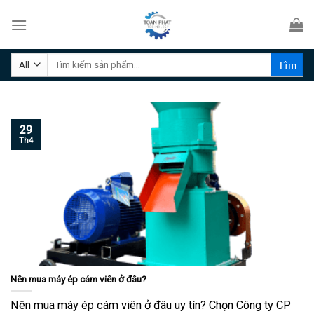
Skip
to
content
Tìm
kiếm:
29
Th4
Nên mua máy ép cám viên ở đâu?
Nên mua máy ép cám viên ở đâu uy tín? Chọn Công ty CP