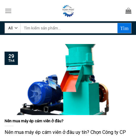
Skip
to
content
Tìm
kiếm:
29
Th4
Nên mua máy ép cám viên ở đâu?
Nên mua máy ép cám viên ở đâu uy tín? Chọn Công ty CP