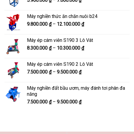
5.900.000
₫
–
7.600.000
₫
đến
giá:
8.200.000 ₫
từ
Máy nghiền thức ăn chăn nuôi b24
5.900.000 ₫
Khoảng
9.800.000
₫
–
12.100.000
₫
đến
giá:
7.600.000 ₫
từ
Máy ép cám viên S190 3 Lô Vát
9.800.000 ₫
Khoảng
8.300.000
₫
–
10.300.000
₫
đến
giá:
12.100.000 ₫
từ
Máy ép cám viên S190 2 Lô Vát
8.300.000 ₫
Khoảng
7.500.000
₫
–
9.500.000
₫
đến
giá:
10.300.000 ₫
từ
Máy nghiền đất bầu ươm, máy đánh tơi phân đa
7.500.000 ₫
năng
đến
Khoảng
7.500.000
₫
–
9.500.000
₫
9.500.000 ₫
giá:
từ
7.500.000 ₫
đến
9.500.000 ₫