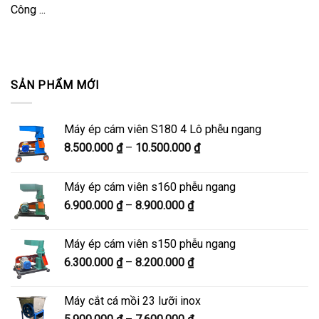
Công ...
SẢN PHẨM MỚI
Máy ép cám viên S180 4 Lô phễu ngang
Khoảng
8.500.000
₫
–
10.500.000
₫
giá:
từ
Máy ép cám viên s160 phễu ngang
8.500.000 ₫
Khoảng
6.900.000
₫
–
8.900.000
₫
đến
giá:
10.500.000 ₫
từ
Máy ép cám viên s150 phễu ngang
6.900.000 ₫
Khoảng
6.300.000
₫
–
8.200.000
₫
đến
giá:
8.900.000 ₫
từ
Máy cắt cá mồi 23 lưỡi inox
6.300.000 ₫
Khoảng