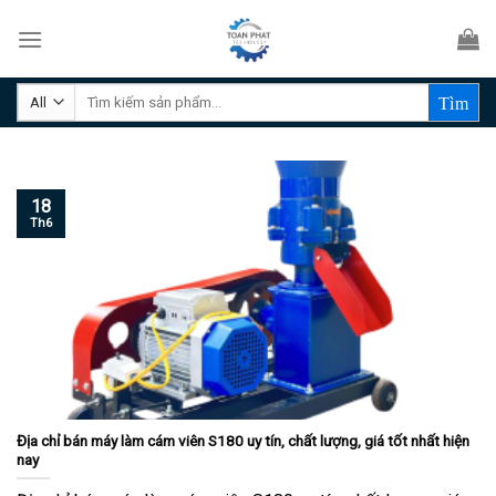
Skip
to
content
Tìm
kiếm:
18
Th6
Địa chỉ bán máy làm cám viên S180 uy tín, chất lượng, giá tốt nhất hiện
nay