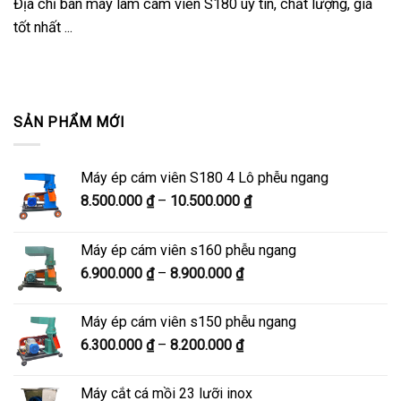
Địa chỉ bán máy làm cám viên S180 uy tín, chất lượng, giá
tốt nhất ...
SẢN PHẨM MỚI
Máy ép cám viên S180 4 Lô phễu ngang
Khoảng
8.500.000
₫
–
10.500.000
₫
giá:
từ
Máy ép cám viên s160 phễu ngang
8.500.000 ₫
Khoảng
6.900.000
₫
–
8.900.000
₫
đến
giá:
10.500.000 ₫
từ
Máy ép cám viên s150 phễu ngang
6.900.000 ₫
Khoảng
6.300.000
₫
–
8.200.000
₫
đến
giá:
8.900.000 ₫
từ
Máy cắt cá mồi 23 lưỡi inox
6.300.000 ₫