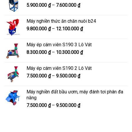
Khoảng
5.900.000
₫
–
7.600.000
₫
đến
giá:
8.200.000 ₫
từ
Máy nghiền thức ăn chăn nuôi b24
5.900.000 ₫
Khoảng
9.800.000
₫
–
12.100.000
₫
đến
giá:
7.600.000 ₫
từ
Máy ép cám viên S190 3 Lô Vát
9.800.000 ₫
Khoảng
8.300.000
₫
–
10.300.000
₫
đến
giá:
12.100.000 ₫
từ
Máy ép cám viên S190 2 Lô Vát
8.300.000 ₫
Khoảng
7.500.000
₫
–
9.500.000
₫
đến
giá:
10.300.000 ₫
từ
Máy nghiền đất bầu ươm, máy đánh tơi phân đa
7.500.000 ₫
năng
đến
Khoảng
7.500.000
₫
–
9.500.000
₫
9.500.000 ₫
giá:
từ
7.500.000 ₫
đến