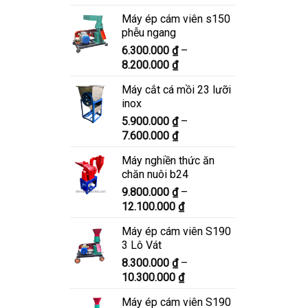
giá:
Máy ép cám viên s150
từ
phễu ngang
6.900.000 ₫
6.300.000
₫
–
đến
Khoảng
8.200.000
₫
8.900.000 ₫
giá:
Máy cắt cá mồi 23 lưỡi
từ
inox
6.300.000 ₫
5.900.000
₫
–
đến
Khoảng
7.600.000
₫
8.200.000 ₫
giá:
Máy nghiền thức ăn
từ
chăn nuôi b24
5.900.000 ₫
9.800.000
₫
–
đến
Khoảng
12.100.000
₫
7.600.000 ₫
giá:
Máy ép cám viên S190
từ
3 Lô Vát
9.800.000 ₫
8.300.000
₫
–
đến
Khoảng
10.300.000
₫
12.100.000 ₫
giá:
Máy ép cám viên S190
từ