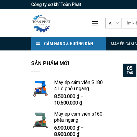
Skip
Công ty cơ khí Toàn Phát
to
content
Tìm
kiếm:
CẨM NANG & HƯỚNG DẪN
MÁY ÉP CÁM 
SẢN PHẨM MỚI
05
Th5
Máy ép cám viên S180
4 Lô phễu ngang
8.500.000
₫
–
Khoảng
10.500.000
₫
giá:
Máy ép cám viên s160
từ
phễu ngang
8.500.000 ₫
6.900.000
₫
–
đến
Khoảng
8.900.000
₫
10.500.000 ₫