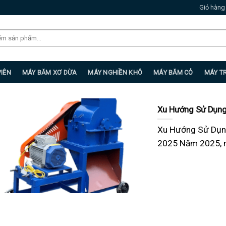
Giỏ hàng
VIÊN
MÁY BĂM XƠ DỪA
MÁY NGHIỀN KHÔ
MÁY BĂM CỎ
MÁY T
Xu Hướng Sử Dụng
Xu Hướng Sử Dụn
2025 Năm 2025, n