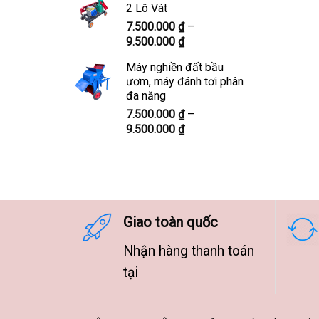
2 Lô Vát
8.300.000 ₫
7.500.000
₫
–
đến
Khoảng
9.500.000
₫
10.300.000 ₫
giá:
Máy nghiền đất bầu
từ
ươm, máy đánh tơi phân
7.500.000 ₫
đa năng
đến
7.500.000
₫
–
9.500.000 ₫
Khoảng
9.500.000
₫
giá:
từ
7.500.000 ₫
đến
9.500.000 ₫
Giao toàn quốc
Nhận hàng thanh toán
tại