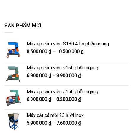
SẢN PHẨM MỚI
Máy ép cám viên S180 4 Lô phễu ngang
Khoảng
8.500.000
₫
–
10.500.000
₫
giá:
từ
Máy ép cám viên s160 phễu ngang
8.500.000 ₫
Khoảng
6.900.000
₫
–
8.900.000
₫
đến
giá:
10.500.000 ₫
từ
Máy ép cám viên s150 phễu ngang
6.900.000 ₫
Khoảng
6.300.000
₫
–
8.200.000
₫
đến
giá:
8.900.000 ₫
từ
Máy cắt cá mồi 23 lưỡi inox
6.300.000 ₫
Khoảng
5.900.000
₫
–
7.600.000
₫
đến
giá:
8.200.000 ₫