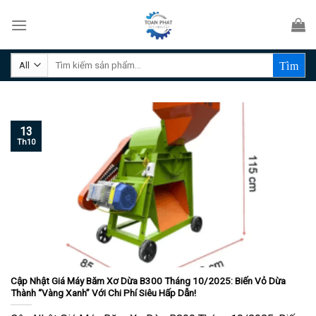
Skip
to
content
Tìm
kiếm:
13
Th10
Cập Nhật Giá Máy Băm Xơ Dừa B300 Tháng 10/2025: Biến Vỏ Dừa
Thành “Vàng Xanh” Với Chi Phí Siêu Hấp Dẫn!