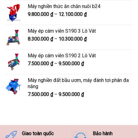
từ
Máy nghiền thức ăn chăn nuôi b24
5.900.000 ₫
Khoảng
9.800.000
₫
–
12.100.000
₫
đến
giá:
7.600.000 ₫
từ
Máy ép cám viên S190 3 Lô Vát
9.800.000 ₫
Khoảng
8.300.000
₫
–
10.300.000
₫
đến
giá:
12.100.000 ₫
từ
Máy ép cám viên S190 2 Lô Vát
8.300.000 ₫
Khoảng
7.500.000
₫
–
9.500.000
₫
đến
giá:
10.300.000 ₫
từ
Máy nghiền đất bầu ươm, máy đánh tơi phân đa
7.500.000 ₫
năng
đến
Khoảng
7.500.000
₫
–
9.500.000
₫
9.500.000 ₫
giá:
từ
7.500.000 ₫
đến
9.500.000 ₫
Giao toàn quốc
Bảo hành