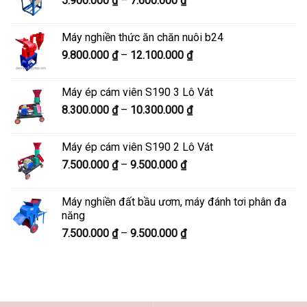
5.900.000
₫
–
7.600.000
₫
đến
giá:
8.200.000 ₫
từ
Máy nghiền thức ăn chăn nuôi b24
5.900.000 ₫
Khoảng
9.800.000
₫
–
12.100.000
₫
đến
giá:
7.600.000 ₫
từ
Máy ép cám viên S190 3 Lô Vát
9.800.000 ₫
Khoảng
8.300.000
₫
–
10.300.000
₫
đến
giá:
12.100.000 ₫
từ
Máy ép cám viên S190 2 Lô Vát
8.300.000 ₫
Khoảng
7.500.000
₫
–
9.500.000
₫
đến
giá:
10.300.000 ₫
từ
Máy nghiền đất bầu ươm, máy đánh tơi phân đa
7.500.000 ₫
năng
đến
Khoảng
7.500.000
₫
–
9.500.000
₫
9.500.000 ₫
giá:
từ
7.500.000 ₫
đến
9.500.000 ₫