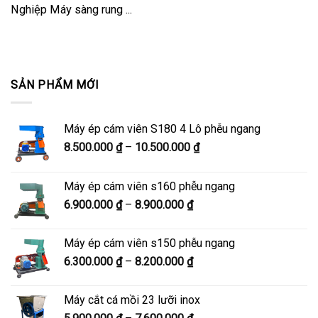
Nghiệp Máy sàng rung ...
SẢN PHẨM MỚI
Máy ép cám viên S180 4 Lô phễu ngang
Khoảng
8.500.000
₫
–
10.500.000
₫
giá:
từ
Máy ép cám viên s160 phễu ngang
8.500.000 ₫
Khoảng
6.900.000
₫
–
8.900.000
₫
đến
giá:
10.500.000 ₫
từ
Máy ép cám viên s150 phễu ngang
6.900.000 ₫
Khoảng
6.300.000
₫
–
8.200.000
₫
đến
giá:
8.900.000 ₫
từ
Máy cắt cá mồi 23 lưỡi inox
6.300.000 ₫
Khoảng