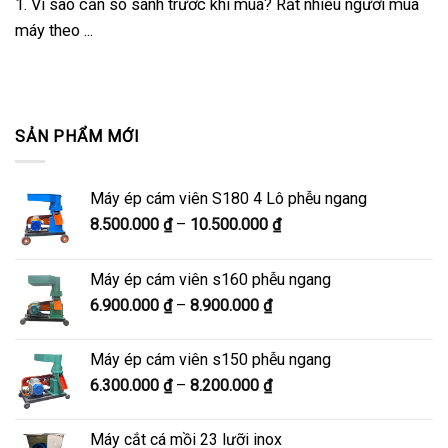
1. Vì sao cần so sánh trước khi mua? Rất nhiều người mua
máy theo ...
SẢN PHẨM MỚI
Máy ép cám viên S180 4 Lô phễu ngang
Khoảng
8.500.000
₫
–
10.500.000
₫
giá:
từ
Máy ép cám viên s160 phễu ngang
8.500.000 ₫
Khoảng
6.900.000
₫
–
8.900.000
₫
đến
giá:
10.500.000 ₫
từ
Máy ép cám viên s150 phễu ngang
6.900.000 ₫
Khoảng
6.300.000
₫
–
8.200.000
₫
đến
giá:
8.900.000 ₫
từ
Máy cắt cá mồi 23 lưỡi inox
6.300.000 ₫