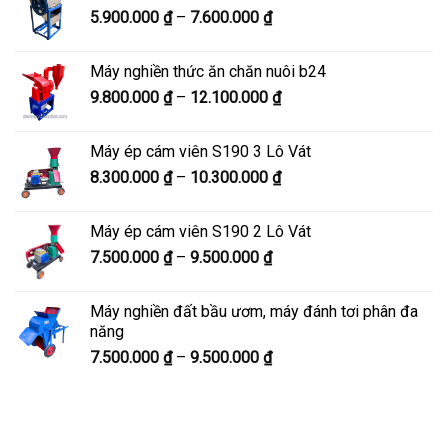
Khoảng
5.900.000
₫
–
7.600.000
₫
đến
giá:
8.200.000 ₫
từ
Máy nghiền thức ăn chăn nuôi b24
5.900.000 ₫
Khoảng
9.800.000
₫
–
12.100.000
₫
đến
giá:
7.600.000 ₫
từ
Máy ép cám viên S190 3 Lô Vát
9.800.000 ₫
Khoảng
8.300.000
₫
–
10.300.000
₫
đến
giá:
12.100.000 ₫
từ
Máy ép cám viên S190 2 Lô Vát
8.300.000 ₫
Khoảng
7.500.000
₫
–
9.500.000
₫
đến
giá:
10.300.000 ₫
từ
Máy nghiền đất bầu ươm, máy đánh tơi phân đa
7.500.000 ₫
năng
đến
Khoảng
7.500.000
₫
–
9.500.000
₫
9.500.000 ₫
giá:
từ
7.500.000 ₫
đến