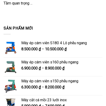
Tầm quan trọng ...
SẢN PHẨM MỚI
Máy ép cám viên S180 4 Lô phễu ngang
Khoảng
8.500.000
₫
–
10.500.000
₫
giá:
từ
Máy ép cám viên s160 phễu ngang
8.500.000 ₫
Khoảng
6.900.000
₫
–
8.900.000
₫
đến
giá:
10.500.000 ₫
từ
Máy ép cám viên s150 phễu ngang
6.900.000 ₫
Khoảng
6.300.000
₫
–
8.200.000
₫
đến
giá:
8.900.000 ₫
từ
Máy cắt cá mồi 23 lưỡi inox
6.300.000 ₫
Khoảng