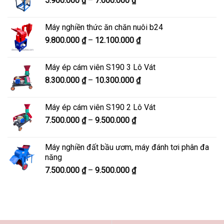
5.900.000
₫
–
7.600.000
₫
đến
giá:
8.200.000 ₫
từ
Máy nghiền thức ăn chăn nuôi b24
5.900.000 ₫
Khoảng
9.800.000
₫
–
12.100.000
₫
đến
giá:
7.600.000 ₫
từ
Máy ép cám viên S190 3 Lô Vát
9.800.000 ₫
Khoảng
8.300.000
₫
–
10.300.000
₫
đến
giá:
12.100.000 ₫
từ
Máy ép cám viên S190 2 Lô Vát
8.300.000 ₫
Khoảng
7.500.000
₫
–
9.500.000
₫
đến
giá:
10.300.000 ₫
từ
Máy nghiền đất bầu ươm, máy đánh tơi phân đa
7.500.000 ₫
năng
đến
Khoảng
7.500.000
₫
–
9.500.000
₫
9.500.000 ₫
giá:
từ
7.500.000 ₫
đến
9.500.000 ₫