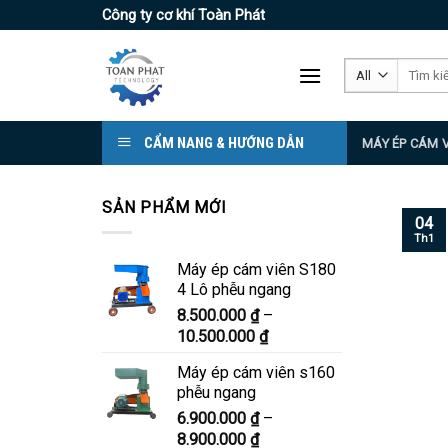
Skip
Công ty cơ khí Toàn Phát
to
content
Tìm
kiếm:
CẨM NANG & HƯỚNG DẪN
MÁY ÉP CÁM 
SẢN PHẨM MỚI
04
Th1
Máy ép cám viên S180
4 Lô phễu ngang
8.500.000
₫
–
Khoảng
10.500.000
₫
giá:
Máy ép cám viên s160
từ
phễu ngang
8.500.000 ₫
6.900.000
₫
–
đến
Khoảng
8.900.000
₫
10.500.000 ₫