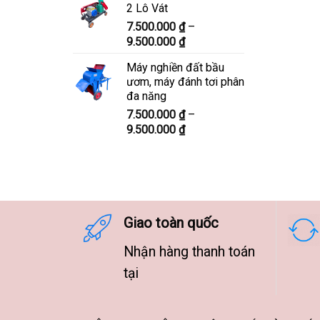
2 Lô Vát
8.300.000 ₫
7.500.000
₫
–
đến
Khoảng
9.500.000
₫
10.300.000 ₫
giá:
Máy nghiền đất bầu
từ
ươm, máy đánh tơi phân
7.500.000 ₫
đa năng
đến
7.500.000
₫
–
9.500.000 ₫
Khoảng
9.500.000
₫
giá:
từ
7.500.000 ₫
đến
9.500.000 ₫
Giao toàn quốc
Nhận hàng thanh toán
tại