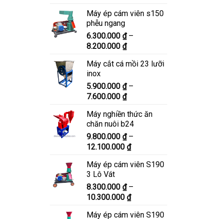
giá:
Máy ép cám viên s150
từ
phễu ngang
6.900.000 ₫
6.300.000
₫
–
đến
Khoảng
8.200.000
₫
8.900.000 ₫
giá:
Máy cắt cá mồi 23 lưỡi
từ
inox
6.300.000 ₫
5.900.000
₫
–
đến
Khoảng
7.600.000
₫
8.200.000 ₫
giá:
Máy nghiền thức ăn
từ
chăn nuôi b24
5.900.000 ₫
9.800.000
₫
–
đến
Khoảng
12.100.000
₫
7.600.000 ₫
giá:
Máy ép cám viên S190
từ
3 Lô Vát
9.800.000 ₫
8.300.000
₫
–
đến
Khoảng
10.300.000
₫
12.100.000 ₫
giá:
Máy ép cám viên S190
từ