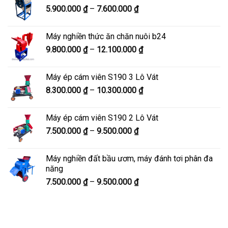
Khoảng
5.900.000
₫
–
7.600.000
₫
đến
giá:
8.200.000 ₫
từ
Máy nghiền thức ăn chăn nuôi b24
5.900.000 ₫
Khoảng
9.800.000
₫
–
12.100.000
₫
đến
giá:
7.600.000 ₫
từ
Máy ép cám viên S190 3 Lô Vát
9.800.000 ₫
Khoảng
8.300.000
₫
–
10.300.000
₫
đến
giá:
12.100.000 ₫
từ
Máy ép cám viên S190 2 Lô Vát
8.300.000 ₫
Khoảng
7.500.000
₫
–
9.500.000
₫
đến
giá:
10.300.000 ₫
từ
Máy nghiền đất bầu ươm, máy đánh tơi phân đa
7.500.000 ₫
năng
đến
Khoảng
7.500.000
₫
–
9.500.000
₫
9.500.000 ₫
giá:
từ
7.500.000 ₫
đến