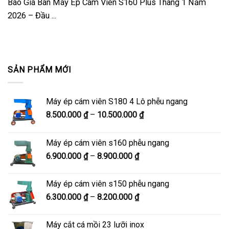
Báo Giá Bán Máy Ép Cám Viên S160 Plus Tháng 1 Năm
2026 – Đầu ...
SẢN PHẨM MỚI
Máy ép cám viên S180 4 Lô phễu ngang
Khoảng
8.500.000
₫
–
10.500.000
₫
giá:
từ
Máy ép cám viên s160 phễu ngang
8.500.000 ₫
Khoảng
6.900.000
₫
–
8.900.000
₫
đến
giá:
10.500.000 ₫
từ
Máy ép cám viên s150 phễu ngang
6.900.000 ₫
Khoảng
6.300.000
₫
–
8.200.000
₫
đến
giá:
8.900.000 ₫
từ
Máy cắt cá mồi 23 lưỡi inox
6.300.000 ₫