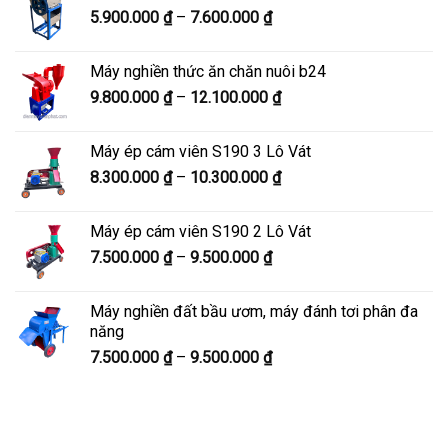
Khoảng
5.900.000
₫
–
7.600.000
₫
đến
giá:
8.200.000 ₫
từ
Máy nghiền thức ăn chăn nuôi b24
5.900.000 ₫
Khoảng
9.800.000
₫
–
12.100.000
₫
đến
giá:
7.600.000 ₫
từ
Máy ép cám viên S190 3 Lô Vát
9.800.000 ₫
Khoảng
8.300.000
₫
–
10.300.000
₫
đến
giá:
12.100.000 ₫
từ
Máy ép cám viên S190 2 Lô Vát
8.300.000 ₫
Khoảng
7.500.000
₫
–
9.500.000
₫
đến
giá:
10.300.000 ₫
từ
Máy nghiền đất bầu ươm, máy đánh tơi phân đa
7.500.000 ₫
năng
đến
Khoảng
7.500.000
₫
–
9.500.000
₫
9.500.000 ₫
giá:
từ
7.500.000 ₫
đến