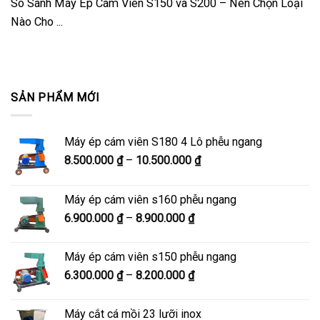
So Sánh Máy Ép Cám Viên S150 và S200 – Nên Chọn Loại
Nào Cho ...
SẢN PHẨM MỚI
Máy ép cám viên S180 4 Lô phễu ngang
Khoảng
8.500.000
₫
–
10.500.000
₫
giá:
từ
Máy ép cám viên s160 phễu ngang
8.500.000 ₫
Khoảng
6.900.000
₫
–
8.900.000
₫
đến
giá:
10.500.000 ₫
từ
Máy ép cám viên s150 phễu ngang
6.900.000 ₫
Khoảng
6.300.000
₫
–
8.200.000
₫
đến
giá:
8.900.000 ₫
từ
Máy cắt cá mồi 23 lưỡi inox
6.300.000 ₫