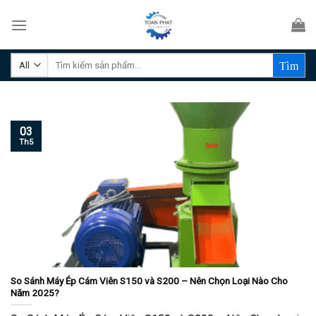
Skip
to
content
Tìm
kiếm:
03
Th5
So Sánh Máy Ép Cám Viên S150 và S200 – Nên Chọn Loại Nào Cho
Năm 2025?