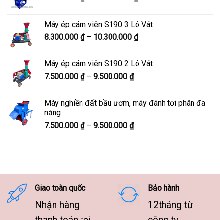
giá:
7.600.000 ₫
từ
Máy ép cám viên S190 3 Lô Vát
9.800.000 ₫
Khoảng
8.300.000
₫
–
10.300.000
₫
đến
giá:
12.100.000 ₫
từ
Máy ép cám viên S190 2 Lô Vát
8.300.000 ₫
Khoảng
7.500.000
₫
–
9.500.000
₫
đến
giá:
10.300.000 ₫
từ
Máy nghiền đất bầu ươm, máy đánh tơi phân đa
7.500.000 ₫
năng
đến
Khoảng
7.500.000
₫
–
9.500.000
₫
9.500.000 ₫
giá:
từ
7.500.000 ₫
đến
9.500.000 ₫
Giao toàn quốc
Bảo hành
Nhận hàng
12tháng từ
thanh toán tại
công ty