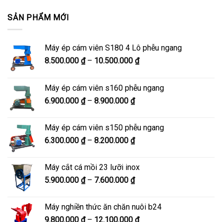
SẢN PHẨM MỚI
Máy ép cám viên S180 4 Lô phễu ngang
Khoảng
8.500.000
₫
–
10.500.000
₫
giá:
từ
Máy ép cám viên s160 phễu ngang
8.500.000 ₫
Khoảng
6.900.000
₫
–
8.900.000
₫
đến
giá:
10.500.000 ₫
từ
Máy ép cám viên s150 phễu ngang
6.900.000 ₫
Khoảng
6.300.000
₫
–
8.200.000
₫
đến
giá:
8.900.000 ₫
từ
Máy cắt cá mồi 23 lưỡi inox
6.300.000 ₫
Khoảng
5.900.000
₫
–
7.600.000
₫
đến
giá:
8.200.000 ₫
từ
Máy nghiền thức ăn chăn nuôi b24
5.900.000 ₫
Khoảng
9.800.000
₫
–
12.100.000
₫
đến