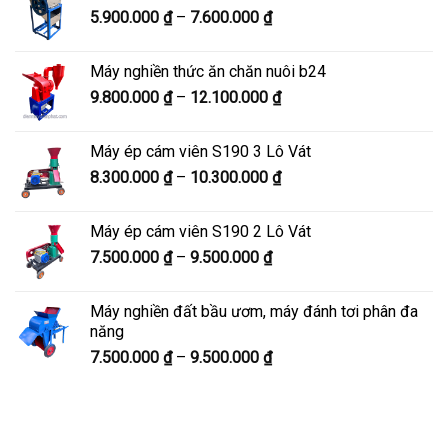
Khoảng
5.900.000
₫
–
7.600.000
₫
đến
giá:
8.200.000 ₫
từ
Máy nghiền thức ăn chăn nuôi b24
5.900.000 ₫
Khoảng
9.800.000
₫
–
12.100.000
₫
đến
giá:
7.600.000 ₫
từ
Máy ép cám viên S190 3 Lô Vát
9.800.000 ₫
Khoảng
8.300.000
₫
–
10.300.000
₫
đến
giá:
12.100.000 ₫
từ
Máy ép cám viên S190 2 Lô Vát
8.300.000 ₫
Khoảng
7.500.000
₫
–
9.500.000
₫
đến
giá:
10.300.000 ₫
từ
Máy nghiền đất bầu ươm, máy đánh tơi phân đa
7.500.000 ₫
năng
đến
Khoảng
7.500.000
₫
–
9.500.000
₫
9.500.000 ₫
giá:
từ
7.500.000 ₫
đến