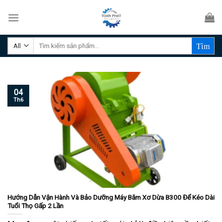
Skip
to
content
Tìm
kiếm:
04
Th6
Hướng Dẫn Vận Hành Và Bảo Dưỡng Máy Băm Xơ Dừa B300 Để Kéo Dài
Tuổi Thọ Gấp 2 Lần