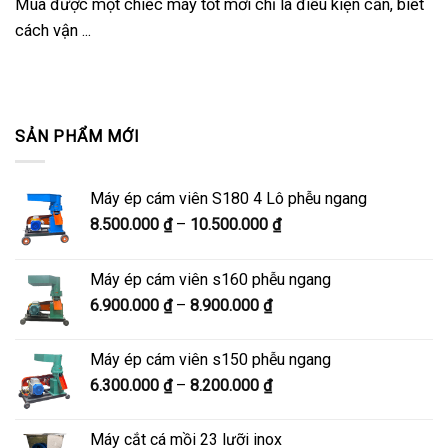
Mua được một chiếc máy tốt mới chỉ là điều kiện cần, biết
cách vận ...
SẢN PHẨM MỚI
Máy ép cám viên S180 4 Lô phễu ngang
Khoảng
8.500.000
₫
–
10.500.000
₫
giá:
từ
Máy ép cám viên s160 phễu ngang
8.500.000 ₫
Khoảng
6.900.000
₫
–
8.900.000
₫
đến
giá:
10.500.000 ₫
từ
Máy ép cám viên s150 phễu ngang
6.900.000 ₫
Khoảng
6.300.000
₫
–
8.200.000
₫
đến
giá:
8.900.000 ₫
từ
Máy cắt cá mồi 23 lưỡi inox
6.300.000 ₫