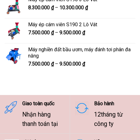
9.800.000 ₫
Khoảng
8.300.000
₫
–
10.300.000
₫
đến
giá:
12.100.000 ₫
từ
Máy ép cám viên S190 2 Lô Vát
8.300.000 ₫
Khoảng
7.500.000
₫
–
9.500.000
₫
đến
giá:
10.300.000 ₫
từ
Máy nghiền đất bầu ươm, máy đánh tơi phân đa
7.500.000 ₫
năng
đến
Khoảng
7.500.000
₫
–
9.500.000
₫
9.500.000 ₫
giá:
từ
7.500.000 ₫
đến
9.500.000 ₫
Giao toàn quốc
Bảo hành
Nhận hàng
12tháng từ
thanh toán tại
công ty