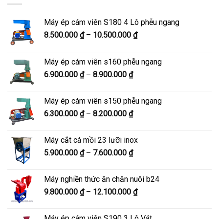
Máy ép cám viên S180 4 Lô phễu ngang
Khoảng
8.500.000
₫
–
10.500.000
₫
giá:
từ
Máy ép cám viên s160 phễu ngang
8.500.000 ₫
Khoảng
6.900.000
₫
–
8.900.000
₫
đến
giá:
10.500.000 ₫
từ
Máy ép cám viên s150 phễu ngang
6.900.000 ₫
Khoảng
6.300.000
₫
–
8.200.000
₫
đến
giá:
8.900.000 ₫
từ
Máy cắt cá mồi 23 lưỡi inox
6.300.000 ₫
Khoảng
5.900.000
₫
–
7.600.000
₫
đến
giá:
8.200.000 ₫
từ
Máy nghiền thức ăn chăn nuôi b24
5.900.000 ₫
Khoảng
9.800.000
₫
–
12.100.000
₫
đến
giá:
7.600.000 ₫
từ
Máy ép cám viên S190 3 Lô Vát