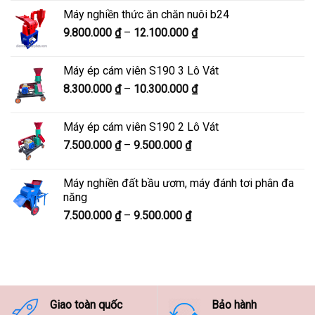
từ
Máy nghiền thức ăn chăn nuôi b24
5.900.000 ₫
Khoảng
9.800.000
₫
–
12.100.000
₫
đến
giá:
7.600.000 ₫
từ
Máy ép cám viên S190 3 Lô Vát
9.800.000 ₫
Khoảng
8.300.000
₫
–
10.300.000
₫
đến
giá:
12.100.000 ₫
từ
Máy ép cám viên S190 2 Lô Vát
8.300.000 ₫
Khoảng
7.500.000
₫
–
9.500.000
₫
đến
giá:
10.300.000 ₫
từ
Máy nghiền đất bầu ươm, máy đánh tơi phân đa
7.500.000 ₫
năng
đến
Khoảng
7.500.000
₫
–
9.500.000
₫
9.500.000 ₫
giá:
từ
7.500.000 ₫
đến
9.500.000 ₫
Giao toàn quốc
Bảo hành