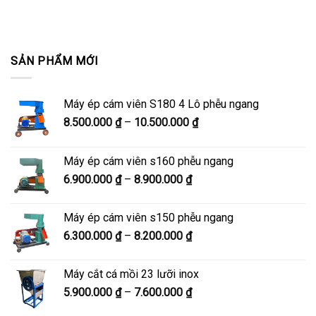
SẢN PHẨM MỚI
Máy ép cám viên S180 4 Lô phễu ngang
Khoảng
8.500.000
₫
–
10.500.000
₫
giá:
từ
Máy ép cám viên s160 phễu ngang
8.500.000 ₫
Khoảng
6.900.000
₫
–
8.900.000
₫
đến
giá:
10.500.000 ₫
từ
Máy ép cám viên s150 phễu ngang
6.900.000 ₫
Khoảng
6.300.000
₫
–
8.200.000
₫
đến
giá:
8.900.000 ₫
từ
Máy cắt cá mồi 23 lưỡi inox
6.300.000 ₫
Khoảng
5.900.000
₫
–
7.600.000
₫
đến
giá:
8.200.000 ₫