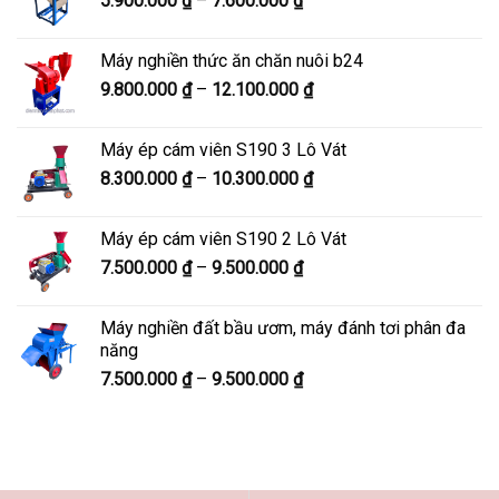
5.900.000
₫
–
7.600.000
₫
đến
giá:
8.200.000 ₫
từ
Máy nghiền thức ăn chăn nuôi b24
5.900.000 ₫
Khoảng
9.800.000
₫
–
12.100.000
₫
đến
giá:
7.600.000 ₫
từ
Máy ép cám viên S190 3 Lô Vát
9.800.000 ₫
Khoảng
8.300.000
₫
–
10.300.000
₫
đến
giá:
12.100.000 ₫
từ
Máy ép cám viên S190 2 Lô Vát
8.300.000 ₫
Khoảng
7.500.000
₫
–
9.500.000
₫
đến
giá:
10.300.000 ₫
từ
Máy nghiền đất bầu ươm, máy đánh tơi phân đa
7.500.000 ₫
năng
đến
Khoảng
7.500.000
₫
–
9.500.000
₫
9.500.000 ₫
giá:
từ
7.500.000 ₫
đến
9.500.000 ₫