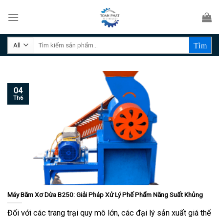
Skip
to
content
Tìm
kiếm:
04
Th6
Máy Băm Xơ Dừa B250: Giải Pháp Xử Lý Phế Phẩm Năng Suất Khủng
Đối với các trang trại quy mô lớn, các đại lý sản xuất giá thể