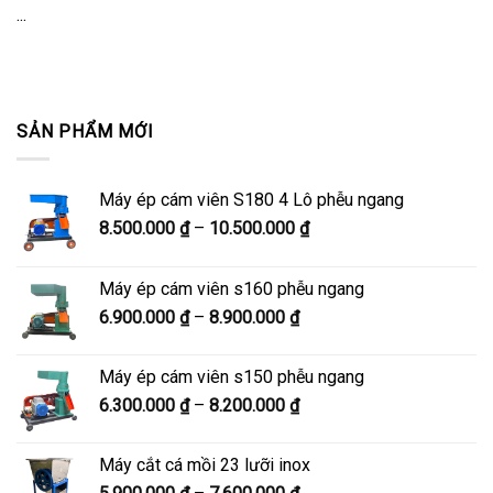
...
SẢN PHẨM MỚI
Máy ép cám viên S180 4 Lô phễu ngang
Khoảng
8.500.000
₫
–
10.500.000
₫
giá:
từ
Máy ép cám viên s160 phễu ngang
8.500.000 ₫
Khoảng
6.900.000
₫
–
8.900.000
₫
đến
giá:
10.500.000 ₫
từ
Máy ép cám viên s150 phễu ngang
6.900.000 ₫
Khoảng
6.300.000
₫
–
8.200.000
₫
đến
giá:
8.900.000 ₫
từ
Máy cắt cá mồi 23 lưỡi inox
6.300.000 ₫
Khoảng