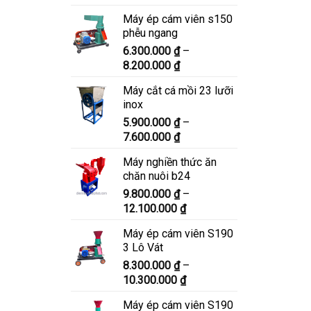
giá:
Máy ép cám viên s150
từ
phễu ngang
6.900.000 ₫
6.300.000
₫
–
đến
Khoảng
8.200.000
₫
8.900.000 ₫
giá:
Máy cắt cá mồi 23 lưỡi
từ
inox
6.300.000 ₫
5.900.000
₫
–
đến
Khoảng
7.600.000
₫
8.200.000 ₫
giá:
Máy nghiền thức ăn
từ
chăn nuôi b24
5.900.000 ₫
9.800.000
₫
–
đến
Khoảng
12.100.000
₫
7.600.000 ₫
giá:
Máy ép cám viên S190
từ
3 Lô Vát
9.800.000 ₫
8.300.000
₫
–
đến
Khoảng
10.300.000
₫
12.100.000 ₫
giá:
Máy ép cám viên S190
từ