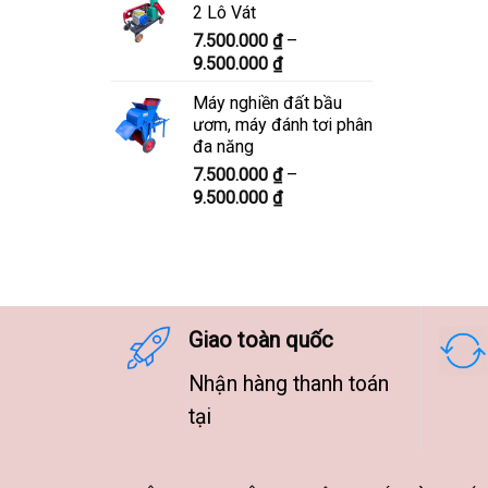
2 Lô Vát
8.300.000 ₫
7.500.000
₫
–
đến
Khoảng
9.500.000
₫
10.300.000 ₫
giá:
Máy nghiền đất bầu
từ
ươm, máy đánh tơi phân
7.500.000 ₫
đa năng
đến
7.500.000
₫
–
9.500.000 ₫
Khoảng
9.500.000
₫
giá:
từ
7.500.000 ₫
đến
9.500.000 ₫
Giao toàn quốc
Nhận hàng thanh toán
tại