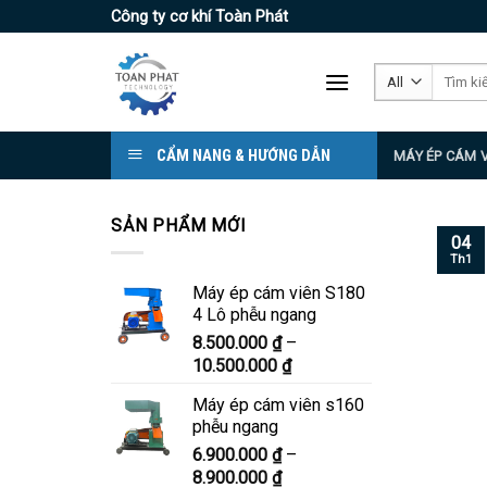
Skip
Công ty cơ khí Toàn Phát
to
content
Tìm
kiếm:
CẨM NANG & HƯỚNG DẪN
MÁY ÉP CÁM 
SẢN PHẨM MỚI
04
Th1
Máy ép cám viên S180
4 Lô phễu ngang
8.500.000
₫
–
Khoảng
10.500.000
₫
giá:
Máy ép cám viên s160
từ
phễu ngang
8.500.000 ₫
6.900.000
₫
–
đến
Khoảng
8.900.000
₫
10.500.000 ₫