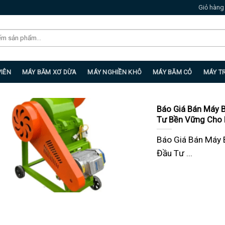
Giỏ hàng
VIÊN
MÁY BĂM XƠ DỪA
MÁY NGHIỀN KHÔ
MÁY BĂM CỎ
MÁY T
Báo Giá Bán Máy 
Tư Bền Vững Cho 
Báo Giá Bán Máy
Đầu Tư ...