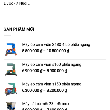
Dược 🌿 Nuôi ...
SẢN PHẨM MỚI
Máy ép cám viên S180 4 Lô phễu ngang
Khoảng
8.500.000
₫
–
10.500.000
₫
giá:
từ
Máy ép cám viên s160 phễu ngang
8.500.000 ₫
Khoảng
6.900.000
₫
–
8.900.000
₫
đến
giá:
10.500.000 ₫
từ
Máy ép cám viên s150 phễu ngang
6.900.000 ₫
Khoảng
6.300.000
₫
–
8.200.000
₫
đến
giá:
8.900.000 ₫
từ
Máy cắt cá mồi 23 lưỡi inox
6.300.000 ₫
Khoảng