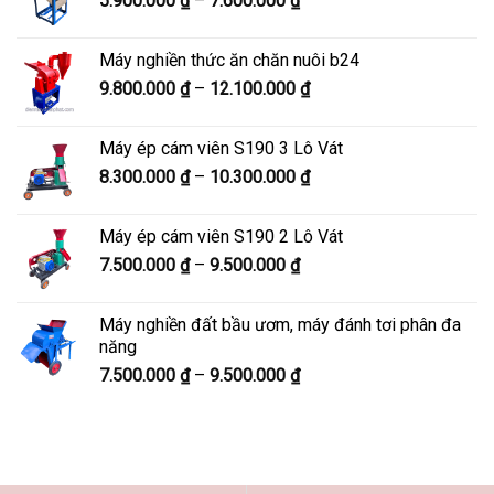
5.900.000
₫
–
7.600.000
₫
đến
giá:
8.200.000 ₫
từ
Máy nghiền thức ăn chăn nuôi b24
5.900.000 ₫
Khoảng
9.800.000
₫
–
12.100.000
₫
đến
giá:
7.600.000 ₫
từ
Máy ép cám viên S190 3 Lô Vát
9.800.000 ₫
Khoảng
8.300.000
₫
–
10.300.000
₫
đến
giá:
12.100.000 ₫
từ
Máy ép cám viên S190 2 Lô Vát
8.300.000 ₫
Khoảng
7.500.000
₫
–
9.500.000
₫
đến
giá:
10.300.000 ₫
từ
Máy nghiền đất bầu ươm, máy đánh tơi phân đa
7.500.000 ₫
năng
đến
Khoảng
7.500.000
₫
–
9.500.000
₫
9.500.000 ₫
giá:
từ
7.500.000 ₫
đến
9.500.000 ₫