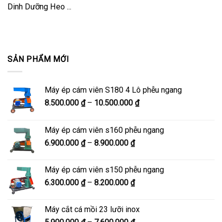
Dinh Dưỡng Heo ...
SẢN PHẨM MỚI
Máy ép cám viên S180 4 Lô phễu ngang
Khoảng
8.500.000
₫
–
10.500.000
₫
giá:
từ
Máy ép cám viên s160 phễu ngang
8.500.000 ₫
Khoảng
6.900.000
₫
–
8.900.000
₫
đến
giá:
10.500.000 ₫
từ
Máy ép cám viên s150 phễu ngang
6.900.000 ₫
Khoảng
6.300.000
₫
–
8.200.000
₫
đến
giá:
8.900.000 ₫
từ
Máy cắt cá mồi 23 lưỡi inox
6.300.000 ₫
Khoảng