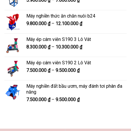
5.900.000
₫
–
7.600.000
₫
đến
giá:
8.200.000 ₫
từ
Máy nghiền thức ăn chăn nuôi b24
5.900.000 ₫
Khoảng
9.800.000
₫
–
12.100.000
₫
đến
giá:
7.600.000 ₫
từ
Máy ép cám viên S190 3 Lô Vát
9.800.000 ₫
Khoảng
8.300.000
₫
–
10.300.000
₫
đến
giá:
12.100.000 ₫
từ
Máy ép cám viên S190 2 Lô Vát
8.300.000 ₫
Khoảng
7.500.000
₫
–
9.500.000
₫
đến
giá:
10.300.000 ₫
từ
Máy nghiền đất bầu ươm, máy đánh tơi phân đa
7.500.000 ₫
năng
đến
Khoảng
7.500.000
₫
–
9.500.000
₫
9.500.000 ₫
giá:
từ
7.500.000 ₫
đến
9.500.000 ₫