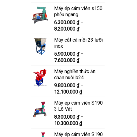
giá:
Máy ép cám viên s150
từ
phễu ngang
6.900.000 ₫
6.300.000
₫
–
đến
Khoảng
8.200.000
₫
8.900.000 ₫
giá:
Máy cắt cá mồi 23 lưỡi
từ
inox
6.300.000 ₫
5.900.000
₫
–
đến
Khoảng
7.600.000
₫
8.200.000 ₫
giá:
Máy nghiền thức ăn
từ
chăn nuôi b24
5.900.000 ₫
9.800.000
₫
–
đến
Khoảng
12.100.000
₫
7.600.000 ₫
giá:
Máy ép cám viên S190
từ
3 Lô Vát
9.800.000 ₫
8.300.000
₫
–
đến
Khoảng
10.300.000
₫
12.100.000 ₫
giá:
Máy ép cám viên S190
từ