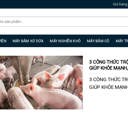
Giỏ hàng
VIÊN
MÁY BĂM XƠ DỪA
MÁY NGHIỀN KHÔ
MÁY BĂM CỎ
MÁY T
3 CÔNG THỨC TR
GIÚP KHỎE MẠNH,
3 CÔNG THỨC TR
GIÚP KHỎE MẠNH, 