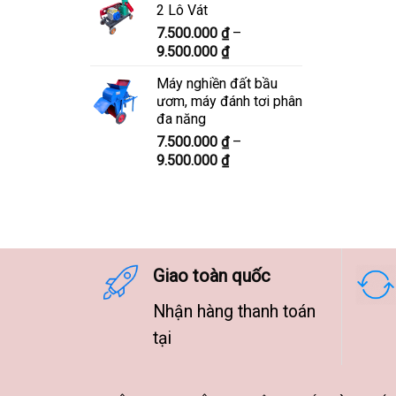
2 Lô Vát
8.300.000 ₫
7.500.000
₫
–
đến
Khoảng
9.500.000
₫
10.300.000 ₫
giá:
Máy nghiền đất bầu
từ
ươm, máy đánh tơi phân
7.500.000 ₫
đa năng
đến
7.500.000
₫
–
9.500.000 ₫
Khoảng
9.500.000
₫
giá:
từ
7.500.000 ₫
đến
9.500.000 ₫
Giao toàn quốc
Nhận hàng thanh toán
tại