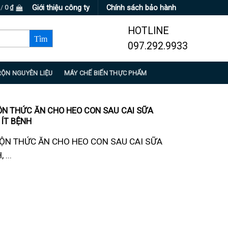
Giới thiệu công ty
Chính sách bảo hành
 /
0
₫
HOTLINE
097.292.9933
RỘN NGUYÊN LIỆU
MÁY CHẾ BIẾN THỰC PHẨM
ỘN THỨC ĂN CHO HEO CON SAU CAI SỮA
 ÍT BỆNH
ỘN THỨC ĂN CHO HEO CON SAU CAI SỮA
...