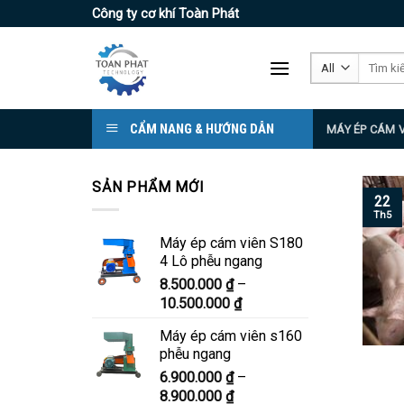
Skip
Công ty cơ khí Toàn Phát
to
content
Tìm
kiếm:
CẨM NANG & HƯỚNG DẪN
MÁY ÉP CÁM 
SẢN PHẨM MỚI
22
Th5
Máy ép cám viên S180
4 Lô phễu ngang
8.500.000
₫
–
Khoảng
10.500.000
₫
giá:
Máy ép cám viên s160
từ
phễu ngang
8.500.000 ₫
6.900.000
₫
–
đến
Khoảng
8.900.000
₫
10.500.000 ₫