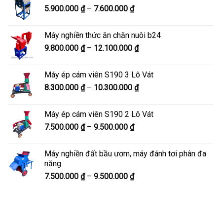
Khoảng
5.900.000
₫
–
7.600.000
₫
đến
giá:
8.200.000 ₫
từ
Máy nghiền thức ăn chăn nuôi b24
5.900.000 ₫
Khoảng
9.800.000
₫
–
12.100.000
₫
đến
giá:
7.600.000 ₫
từ
Máy ép cám viên S190 3 Lô Vát
9.800.000 ₫
Khoảng
8.300.000
₫
–
10.300.000
₫
đến
giá:
12.100.000 ₫
từ
Máy ép cám viên S190 2 Lô Vát
8.300.000 ₫
Khoảng
7.500.000
₫
–
9.500.000
₫
đến
giá:
10.300.000 ₫
từ
Máy nghiền đất bầu ươm, máy đánh tơi phân đa
7.500.000 ₫
năng
đến
Khoảng
7.500.000
₫
–
9.500.000
₫
9.500.000 ₫
giá:
từ
7.500.000 ₫
đến