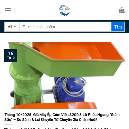
Skip
to
content
Tìm
kiếm:
16
Th10
Tháng 10/2025: Giá Máy Ép Cám Viên S200 3 Lô Phễu Ngang “Giảm
Sốc” – So Sánh & Lời Khuyên Từ Chuyên Gia Chăn Nuôi!