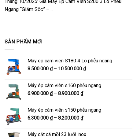
Tháng 10/2025: Giá Máy Ép Cám Viên S200 3 Lô Phễu
Ngang “Giảm Sốc” – ...
SẢN PHẨM MỚI
Máy ép cám viên S180 4 Lô phễu ngang
Khoảng
8.500.000
₫
–
10.500.000
₫
giá:
từ
Máy ép cám viên s160 phễu ngang
8.500.000 ₫
Khoảng
6.900.000
₫
–
8.900.000
₫
đến
giá:
10.500.000 ₫
từ
Máy ép cám viên s150 phễu ngang
6.900.000 ₫
Khoảng
6.300.000
₫
–
8.200.000
₫
đến
giá:
8.900.000 ₫
từ
Máy cắt cá mồi 23 lưỡi inox
6.300.000 ₫