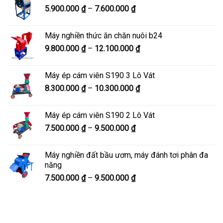
Khoảng
5.900.000
₫
–
7.600.000
₫
đến
giá:
8.200.000 ₫
từ
Máy nghiền thức ăn chăn nuôi b24
5.900.000 ₫
Khoảng
9.800.000
₫
–
12.100.000
₫
đến
giá:
7.600.000 ₫
từ
Máy ép cám viên S190 3 Lô Vát
9.800.000 ₫
Khoảng
8.300.000
₫
–
10.300.000
₫
đến
giá:
12.100.000 ₫
từ
Máy ép cám viên S190 2 Lô Vát
8.300.000 ₫
Khoảng
7.500.000
₫
–
9.500.000
₫
đến
giá:
10.300.000 ₫
từ
Máy nghiền đất bầu ươm, máy đánh tơi phân đa
7.500.000 ₫
năng
đến
Khoảng
7.500.000
₫
–
9.500.000
₫
9.500.000 ₫
giá:
từ
7.500.000 ₫
đến