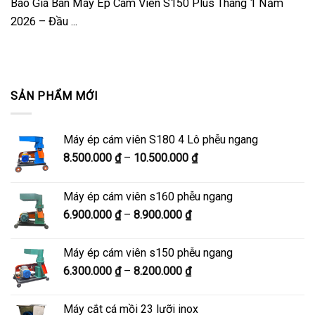
Báo Giá Bán Máy Ép Cám Viên S150 Plus Tháng 1 Năm
2026 – Đầu ...
SẢN PHẨM MỚI
Máy ép cám viên S180 4 Lô phễu ngang
Khoảng
8.500.000
₫
–
10.500.000
₫
giá:
từ
Máy ép cám viên s160 phễu ngang
8.500.000 ₫
Khoảng
6.900.000
₫
–
8.900.000
₫
đến
giá:
10.500.000 ₫
từ
Máy ép cám viên s150 phễu ngang
6.900.000 ₫
Khoảng
6.300.000
₫
–
8.200.000
₫
đến
giá:
8.900.000 ₫
từ
Máy cắt cá mồi 23 lưỡi inox
6.300.000 ₫