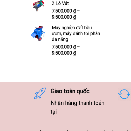
2 Lô Vát
8.300.000 ₫
7.500.000
₫
–
đến
Khoảng
9.500.000
₫
10.300.000 ₫
giá:
Máy nghiền đất bầu
từ
ươm, máy đánh tơi phân
7.500.000 ₫
đa năng
đến
7.500.000
₫
–
9.500.000 ₫
Khoảng
9.500.000
₫
giá:
từ
7.500.000 ₫
đến
9.500.000 ₫
Giao toàn quốc
Nhận hàng thanh toán
tại