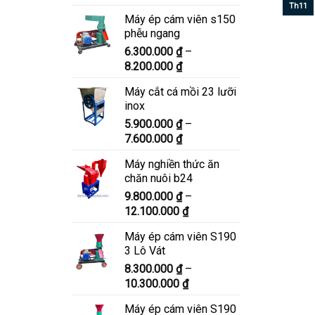
giá:
Th11
Máy ép cám viên s150
từ
phễu ngang
6.900.000 ₫
6.300.000
₫
–
đến
Khoảng
8.200.000
₫
8.900.000 ₫
giá:
Máy cắt cá mồi 23 lưỡi
từ
inox
6.300.000 ₫
5.900.000
₫
–
đến
Khoảng
7.600.000
₫
8.200.000 ₫
giá:
Máy nghiền thức ăn
từ
chăn nuôi b24
5.900.000 ₫
9.800.000
₫
–
đến
Khoảng
12.100.000
₫
7.600.000 ₫
giá:
Máy ép cám viên S190
từ
3 Lô Vát
9.800.000 ₫
8.300.000
₫
–
đến
Khoảng
10.300.000
₫
12.100.000 ₫
giá:
Máy ép cám viên S190
từ