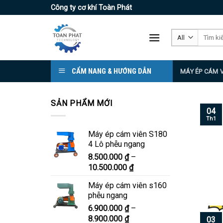
Skip
Công ty cơ khí Toàn Phát
to
content
Tìm
kiếm:
CẨM NANG & HƯỚNG DẪN
MÁY ÉP CÁM 
SẢN PHẨM MỚI
04
Th1
Máy ép cám viên S180
4 Lô phễu ngang
8.500.000
₫
–
Khoảng
10.500.000
₫
giá:
Máy ép cám viên s160
từ
phễu ngang
8.500.000 ₫
6.900.000
₫
–
đến
Khoảng
8.900.000
₫
10.500.000 ₫
03