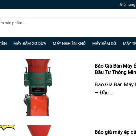
Giỏ hàng
VIÊN
MÁY BĂM XƠ DỪA
MÁY NGHIỀN KHÔ
MÁY BĂM CỎ
MÁY T
Báo Giá Bán Máy 
Đầu Tư Thông Min
Báo Giá Bán Máy 
– Đầu ...
Báo giá máy ép cá