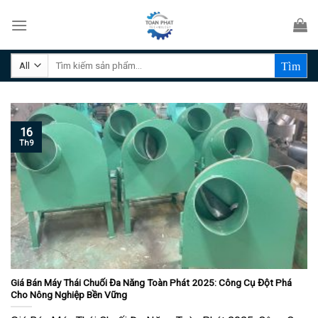
Skip
to
content
Tìm
kiếm:
16
Th9
Giá Bán Máy Thái Chuối Đa Năng Toàn Phát 2025: Công Cụ Đột Phá
Cho Nông Nghiệp Bền Vững