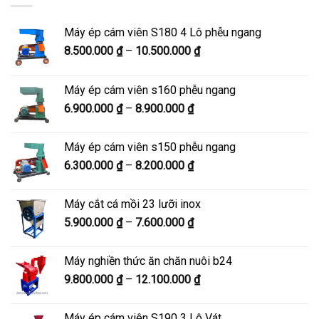
Máy ép cám viên S180 4 Lô phễu ngang
Khoảng
8.500.000
₫
–
10.500.000
₫
giá:
từ
Máy ép cám viên s160 phễu ngang
8.500.000 ₫
Khoảng
6.900.000
₫
–
8.900.000
₫
đến
giá:
10.500.000 ₫
từ
Máy ép cám viên s150 phễu ngang
6.900.000 ₫
Khoảng
6.300.000
₫
–
8.200.000
₫
đến
giá:
8.900.000 ₫
từ
Máy cắt cá mồi 23 lưỡi inox
6.300.000 ₫
Khoảng
5.900.000
₫
–
7.600.000
₫
đến
giá:
8.200.000 ₫
từ
Máy nghiền thức ăn chăn nuôi b24
5.900.000 ₫
Khoảng
9.800.000
₫
–
12.100.000
₫
đến
giá:
7.600.000 ₫
từ
Máy ép cám viên S190 3 Lô Vát