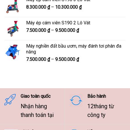
9.800.000 ₫
Khoảng
8.300.000
₫
–
10.300.000
₫
đến
giá:
12.100.000 ₫
từ
Máy ép cám viên S190 2 Lô Vát
8.300.000 ₫
Khoảng
7.500.000
₫
–
9.500.000
₫
đến
giá:
10.300.000 ₫
từ
Máy nghiền đất bầu ươm, máy đánh tơi phân đa
7.500.000 ₫
năng
đến
Khoảng
7.500.000
₫
–
9.500.000
₫
9.500.000 ₫
giá:
từ
7.500.000 ₫
đến
9.500.000 ₫
Giao toàn quốc
Bảo hành
Nhận hàng
12tháng từ
thanh toán tại
công ty