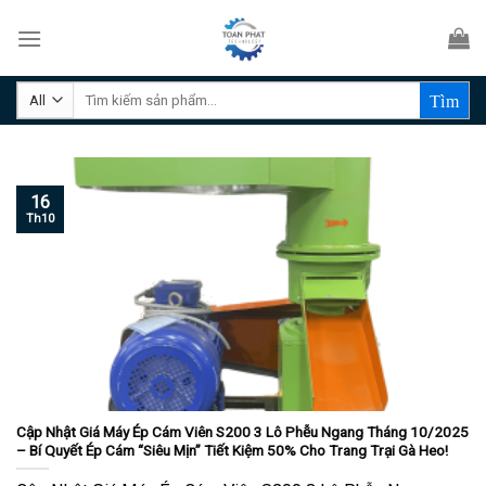
Skip
to
content
Tìm
kiếm:
16
Th10
Cập Nhật Giá Máy Ép Cám Viên S200 3 Lô Phễu Ngang Tháng 10/2025
– Bí Quyết Ép Cám “Siêu Mịn” Tiết Kiệm 50% Cho Trang Trại Gà Heo!