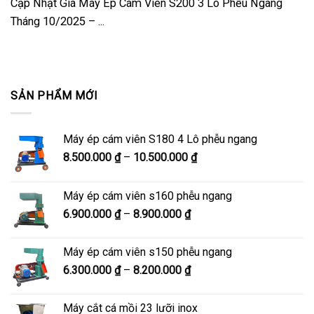
Cập Nhật Giá Máy Ép Cám Viên S200 3 Lô Phễu Ngang
Tháng 10/2025 – ...
SẢN PHẨM MỚI
Máy ép cám viên S180 4 Lô phễu ngang
Khoảng
8.500.000
₫
–
10.500.000
₫
giá:
từ
Máy ép cám viên s160 phễu ngang
8.500.000 ₫
Khoảng
6.900.000
₫
–
8.900.000
₫
đến
giá:
10.500.000 ₫
từ
Máy ép cám viên s150 phễu ngang
6.900.000 ₫
Khoảng
6.300.000
₫
–
8.200.000
₫
đến
giá:
8.900.000 ₫
từ
Máy cắt cá mồi 23 lưỡi inox
6.300.000 ₫