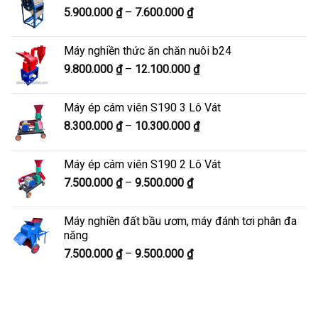
Khoảng
5.900.000
₫
–
7.600.000
₫
đến
giá:
8.200.000 ₫
từ
Máy nghiền thức ăn chăn nuôi b24
5.900.000 ₫
Khoảng
9.800.000
₫
–
12.100.000
₫
đến
giá:
7.600.000 ₫
từ
Máy ép cám viên S190 3 Lô Vát
9.800.000 ₫
Khoảng
8.300.000
₫
–
10.300.000
₫
đến
giá:
12.100.000 ₫
từ
Máy ép cám viên S190 2 Lô Vát
8.300.000 ₫
Khoảng
7.500.000
₫
–
9.500.000
₫
đến
giá:
10.300.000 ₫
từ
Máy nghiền đất bầu ươm, máy đánh tơi phân đa
7.500.000 ₫
năng
đến
Khoảng
7.500.000
₫
–
9.500.000
₫
9.500.000 ₫
giá:
từ
7.500.000 ₫
đến