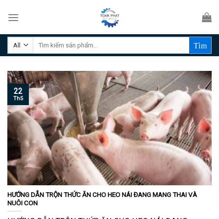
Skip
to
content
Tìm
kiếm:
22
Th5
HƯỚNG DẪN TRỘN THỨC ĂN CHO HEO NÁI ĐANG MANG THAI VÀ
NUÔI CON