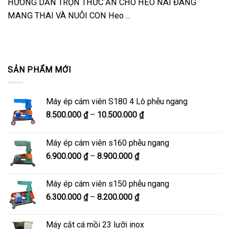
HƯỚNG DẪN TRỘN THỨC ĂN CHO HEO NÁI ĐANG
MANG THAI VÀ NUÔI CON Heo ...
SẢN PHẨM MỚI
Máy ép cám viên S180 4 Lô phễu ngang
Khoảng
8.500.000
₫
–
10.500.000
₫
giá:
từ
Máy ép cám viên s160 phễu ngang
8.500.000 ₫
Khoảng
6.900.000
₫
–
8.900.000
₫
đến
giá:
10.500.000 ₫
từ
Máy ép cám viên s150 phễu ngang
6.900.000 ₫
Khoảng
6.300.000
₫
–
8.200.000
₫
đến
giá:
8.900.000 ₫
từ
Máy cắt cá mồi 23 lưỡi inox
6.300.000 ₫