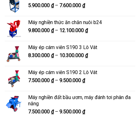
Khoảng
5.900.000
₫
–
7.600.000
₫
đến
giá:
8.200.000 ₫
từ
Máy nghiền thức ăn chăn nuôi b24
5.900.000 ₫
Khoảng
9.800.000
₫
–
12.100.000
₫
đến
giá:
7.600.000 ₫
từ
Máy ép cám viên S190 3 Lô Vát
9.800.000 ₫
Khoảng
8.300.000
₫
–
10.300.000
₫
đến
giá:
12.100.000 ₫
từ
Máy ép cám viên S190 2 Lô Vát
8.300.000 ₫
Khoảng
7.500.000
₫
–
9.500.000
₫
đến
giá:
10.300.000 ₫
từ
Máy nghiền đất bầu ươm, máy đánh tơi phân đa
7.500.000 ₫
năng
đến
Khoảng
7.500.000
₫
–
9.500.000
₫
9.500.000 ₫
giá:
từ
7.500.000 ₫
đến