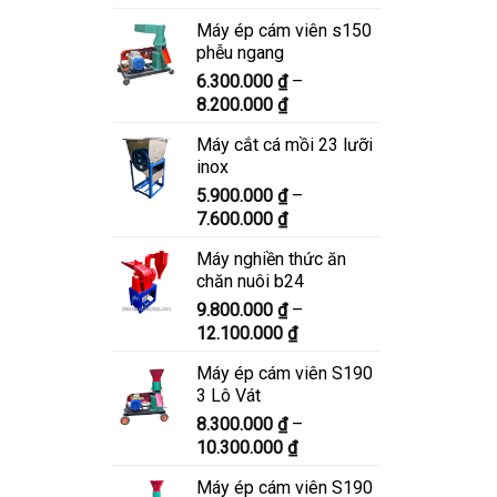
giá:
Máy ép cám viên s150
từ
phễu ngang
6.900.000 ₫
6.300.000
₫
–
đến
Khoảng
8.200.000
₫
8.900.000 ₫
giá:
Máy cắt cá mồi 23 lưỡi
từ
inox
6.300.000 ₫
5.900.000
₫
–
đến
Khoảng
7.600.000
₫
8.200.000 ₫
giá:
Máy nghiền thức ăn
từ
chăn nuôi b24
5.900.000 ₫
9.800.000
₫
–
đến
Khoảng
12.100.000
₫
7.600.000 ₫
giá:
Máy ép cám viên S190
từ
3 Lô Vát
9.800.000 ₫
8.300.000
₫
–
đến
Khoảng
10.300.000
₫
12.100.000 ₫
giá:
Máy ép cám viên S190
từ