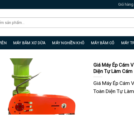
Giỏ hàng
VIÊN
MÁY BĂM XƠ DỪA
MÁY NGHIỀN KHÔ
MÁY BĂM CỎ
MÁY T
Giá Máy Ép Cám V
Diện Tự Làm Cám 
Giá Máy Ép Cám 
Toàn Diện Tự Làm 