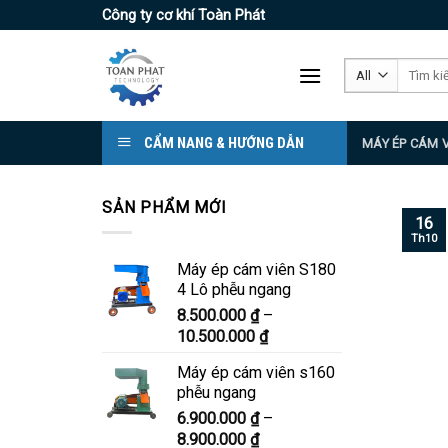
Skip
Công ty cơ khí Toàn Phát
to
content
Tìm
kiếm:
CẨM NANG & HƯỚNG DẪN
MÁY ÉP CÁM 
SẢN PHẨM MỚI
16
Th10
Máy ép cám viên S180
4 Lô phễu ngang
8.500.000
₫
–
Khoảng
10.500.000
₫
giá:
Máy ép cám viên s160
từ
phễu ngang
8.500.000 ₫
6.900.000
₫
–
đến
Khoảng
8.900.000
₫
10.500.000 ₫