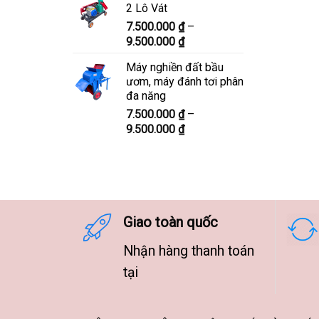
2 Lô Vát
8.300.000 ₫
7.500.000
₫
–
đến
Khoảng
9.500.000
₫
10.300.000 ₫
giá:
Máy nghiền đất bầu
từ
ươm, máy đánh tơi phân
7.500.000 ₫
đa năng
đến
7.500.000
₫
–
9.500.000 ₫
Khoảng
9.500.000
₫
giá:
từ
7.500.000 ₫
đến
9.500.000 ₫
Giao toàn quốc
Nhận hàng thanh toán
tại