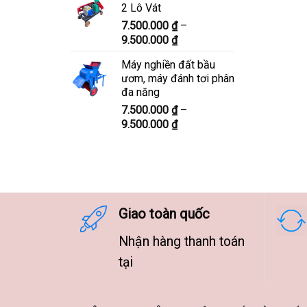
2 Lô Vát
8.300.000 ₫
7.500.000
₫
–
đến
Khoảng
9.500.000
₫
10.300.000 ₫
giá:
Máy nghiền đất bầu
từ
ươm, máy đánh tơi phân
7.500.000 ₫
đa năng
đến
7.500.000
₫
–
9.500.000 ₫
Khoảng
9.500.000
₫
giá:
từ
7.500.000 ₫
đến
9.500.000 ₫
Giao toàn quốc
Nhận hàng thanh toán
tại