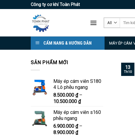
Skip
Công ty cơ khí Toàn Phát
to
content
Tìm
kiếm:
CẨM NANG & HƯỚNG DẪN
MÁY ÉP CÁM 
SẢN PHẨM MỚI
13
Th10
Máy ép cám viên S180
4 Lô phễu ngang
8.500.000
₫
–
Khoảng
10.500.000
₫
giá:
Máy ép cám viên s160
từ
phễu ngang
8.500.000 ₫
6.900.000
₫
–
đến
Khoảng
8.900.000
₫
10.500.000 ₫