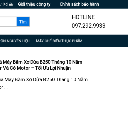
Giới thiệu công ty
Chính sách bảo hành
 /
0
₫
HOTLINE
097.292.9933
RỘN NGUYÊN LIỆU
MÁY CHẾ BIẾN THỰC PHẨM
á Máy Băm Xơ Dừa B250 Tháng 10 Năm
 Và Có Motor – Tối Ưu Lợi Nhuận
iá Máy Băm Xơ Dừa B250 Tháng 10 Năm
 ...