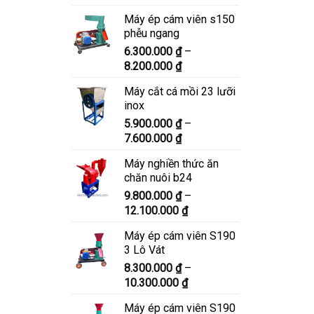
giá:
Máy ép cám viên s150
từ
phễu ngang
6.900.000 ₫
6.300.000
₫
–
đến
Khoảng
8.200.000
₫
8.900.000 ₫
giá:
Máy cắt cá mồi 23 lưỡi
từ
inox
6.300.000 ₫
5.900.000
₫
–
đến
Khoảng
7.600.000
₫
8.200.000 ₫
giá:
Máy nghiền thức ăn
từ
chăn nuôi b24
5.900.000 ₫
9.800.000
₫
–
đến
Khoảng
12.100.000
₫
7.600.000 ₫
giá:
Máy ép cám viên S190
từ
3 Lô Vát
9.800.000 ₫
8.300.000
₫
–
đến
Khoảng
10.300.000
₫
12.100.000 ₫
giá:
Máy ép cám viên S190
từ