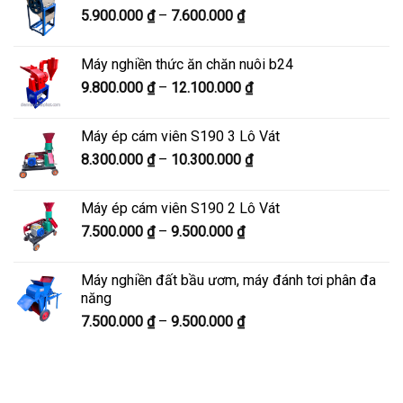
Khoảng
5.900.000
₫
–
7.600.000
₫
đến
giá:
8.200.000 ₫
từ
Máy nghiền thức ăn chăn nuôi b24
5.900.000 ₫
Khoảng
9.800.000
₫
–
12.100.000
₫
đến
giá:
7.600.000 ₫
từ
Máy ép cám viên S190 3 Lô Vát
9.800.000 ₫
Khoảng
8.300.000
₫
–
10.300.000
₫
đến
giá:
12.100.000 ₫
từ
Máy ép cám viên S190 2 Lô Vát
8.300.000 ₫
Khoảng
7.500.000
₫
–
9.500.000
₫
đến
giá:
10.300.000 ₫
từ
Máy nghiền đất bầu ươm, máy đánh tơi phân đa
7.500.000 ₫
năng
đến
Khoảng
7.500.000
₫
–
9.500.000
₫
9.500.000 ₫
giá:
từ
7.500.000 ₫
đến