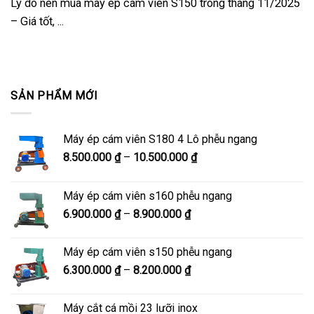
Lý do nên mua máy ép cám viên S150 trong tháng 11/2025
– Giá tốt, ...
SẢN PHẨM MỚI
Máy ép cám viên S180 4 Lô phễu ngang
Khoảng
8.500.000
₫
–
10.500.000
₫
giá:
từ
Máy ép cám viên s160 phễu ngang
8.500.000 ₫
Khoảng
6.900.000
₫
–
8.900.000
₫
đến
giá:
10.500.000 ₫
từ
Máy ép cám viên s150 phễu ngang
6.900.000 ₫
Khoảng
6.300.000
₫
–
8.200.000
₫
đến
giá:
8.900.000 ₫
từ
Máy cắt cá mồi 23 lưỡi inox
6.300.000 ₫