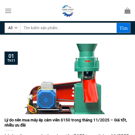
Skip
to
content
Tìm
kiếm:
01
Th11
Lý do nên mua máy ép cám viên S150 trong tháng 11/2025 – Giá tốt,
nhiều ưu đãi