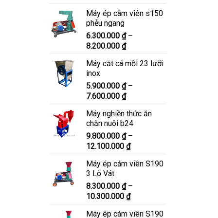
giá:
Máy ép cám viên s150
từ
phễu ngang
6.900.000 ₫
6.300.000
₫
–
đến
Khoảng
8.200.000
₫
8.900.000 ₫
giá:
Máy cắt cá mồi 23 lưỡi
từ
inox
6.300.000 ₫
5.900.000
₫
–
đến
Khoảng
7.600.000
₫
8.200.000 ₫
giá:
Máy nghiền thức ăn
từ
chăn nuôi b24
5.900.000 ₫
9.800.000
₫
–
đến
Khoảng
12.100.000
₫
7.600.000 ₫
giá:
Máy ép cám viên S190
từ
3 Lô Vát
9.800.000 ₫
8.300.000
₫
–
đến
Khoảng
10.300.000
₫
12.100.000 ₫
giá:
Máy ép cám viên S190
từ