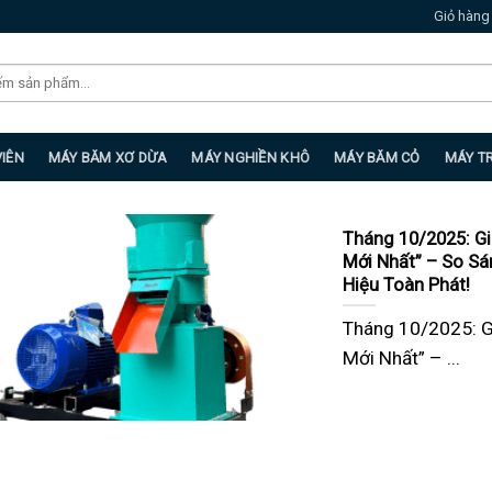
Giỏ hàng
VIÊN
MÁY BĂM XƠ DỪA
MÁY NGHIỀN KHÔ
MÁY BĂM CỎ
MÁY T
Tháng 10/2025: Gi
Mới Nhất” – So Sá
Hiệu Toàn Phát!
Tháng 10/2025: G
Mới Nhất” – ...