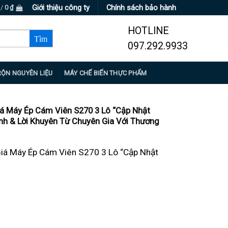
Giới thiệu công ty
Chính sách bảo hành
 /
0
₫
HOTLINE
097.292.9933
RỘN NGUYÊN LIỆU
MÁY CHẾ BIẾN THỰC PHẨM
á Máy Ép Cám Viên S270 3 Lô “Cập Nhật
nh & Lời Khuyên Từ Chuyên Gia Với Thương
iá Máy Ép Cám Viên S270 3 Lô “Cập Nhật