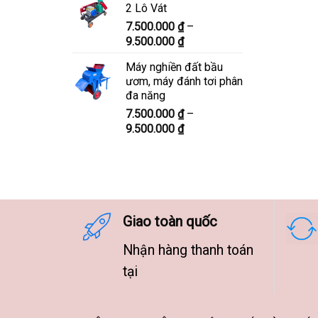
2 Lô Vát
8.300.000 ₫
7.500.000
₫
–
đến
Khoảng
9.500.000
₫
10.300.000 ₫
giá:
Máy nghiền đất bầu
từ
ươm, máy đánh tơi phân
7.500.000 ₫
đa năng
đến
7.500.000
₫
–
9.500.000 ₫
Khoảng
9.500.000
₫
giá:
từ
7.500.000 ₫
đến
9.500.000 ₫
Giao toàn quốc
Nhận hàng thanh toán
tại