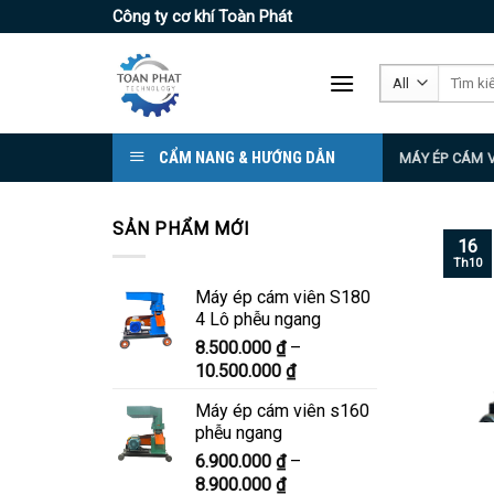
Skip
Công ty cơ khí Toàn Phát
to
content
Tìm
kiếm:
CẨM NANG & HƯỚNG DẪN
MÁY ÉP CÁM 
SẢN PHẨM MỚI
16
Th10
Máy ép cám viên S180
4 Lô phễu ngang
8.500.000
₫
–
Khoảng
10.500.000
₫
giá:
Máy ép cám viên s160
từ
phễu ngang
8.500.000 ₫
6.900.000
₫
–
đến
Khoảng
8.900.000
₫
10.500.000 ₫