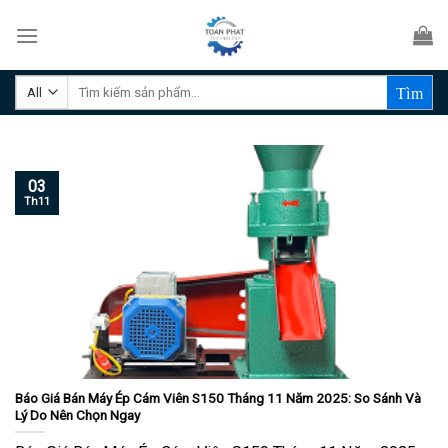
Skip
to
content
Tìm
kiếm:
03
Th11
Báo Giá Bán Máy Ép Cám Viên S150 Tháng 11 Năm 2025: So Sánh Và
Lý Do Nên Chọn Ngay