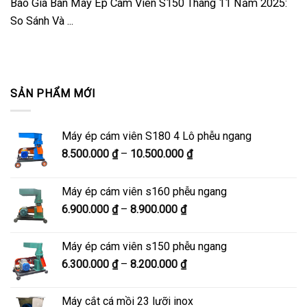
Báo Giá Bán Máy Ép Cám Viên S150 Tháng 11 Năm 2025:
So Sánh Và ...
SẢN PHẨM MỚI
Máy ép cám viên S180 4 Lô phễu ngang
Khoảng
8.500.000
₫
–
10.500.000
₫
giá:
từ
Máy ép cám viên s160 phễu ngang
8.500.000 ₫
Khoảng
6.900.000
₫
–
8.900.000
₫
đến
giá:
10.500.000 ₫
từ
Máy ép cám viên s150 phễu ngang
6.900.000 ₫
Khoảng
6.300.000
₫
–
8.200.000
₫
đến
giá:
8.900.000 ₫
từ
Máy cắt cá mồi 23 lưỡi inox
6.300.000 ₫