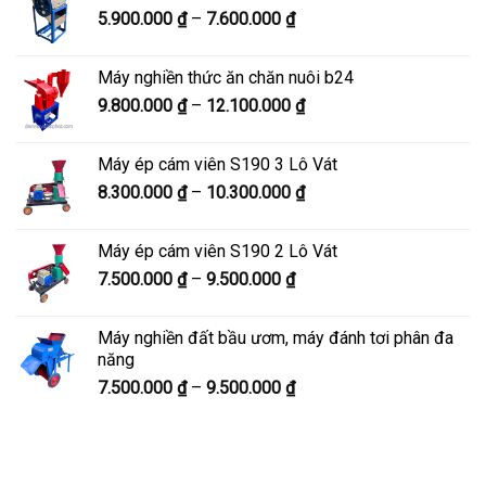
Khoảng
5.900.000
₫
–
7.600.000
₫
đến
giá:
8.200.000 ₫
từ
Máy nghiền thức ăn chăn nuôi b24
5.900.000 ₫
Khoảng
9.800.000
₫
–
12.100.000
₫
đến
giá:
7.600.000 ₫
từ
Máy ép cám viên S190 3 Lô Vát
9.800.000 ₫
Khoảng
8.300.000
₫
–
10.300.000
₫
đến
giá:
12.100.000 ₫
từ
Máy ép cám viên S190 2 Lô Vát
8.300.000 ₫
Khoảng
7.500.000
₫
–
9.500.000
₫
đến
giá:
10.300.000 ₫
từ
Máy nghiền đất bầu ươm, máy đánh tơi phân đa
7.500.000 ₫
năng
đến
Khoảng
7.500.000
₫
–
9.500.000
₫
9.500.000 ₫
giá:
từ
7.500.000 ₫
đến