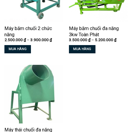
Máy băm chuối 2 chức
Máy băm chuối đa năng
năng
3kw Toàn Phát
Khoảng
Khoảng
2.500.000
₫
–
3.900.000
₫
3.500.000
₫
–
5.200.000
₫
giá:
giá:
từ
từ
MUA HÀNG
MUA HÀNG
2.500.000 ₫
3.500.00
đến
đến
Sản
Sản
3.900.000 ₫
5.200.00
phẩm
phẩm
này
này
có
có
nhiều
nhiều
biến
biến
thể.
thể.
Các
Các
tùy
tùy
chọn
chọn
có
có
thể
thể
Máy thái chuối đa năng
được
được