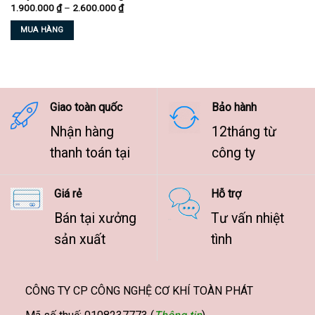
Khoảng
1.900.000
₫
–
2.600.000
₫
chọn
chọn
giá:
từ
trên
trên
MUA HÀNG
1.900.000 ₫
trang
trang
đến
Sản
2.600.000 ₫
sản
sản
phẩm
phẩm
phẩm
này
có
nhiều
Giao toàn quốc
Bảo hành
biến
Nhận hàng
12tháng từ
thể.
Các
thanh toán tại
công ty
tùy
chọn
Giá rẻ
Hỗ trợ
có
thể
Bán tại xưởng
Tư vấn nhiệt
được
sản xuất
tình
chọn
trên
trang
sản
CÔNG TY CP CÔNG NGHỆ CƠ KHÍ TOÀN PHÁT
phẩm