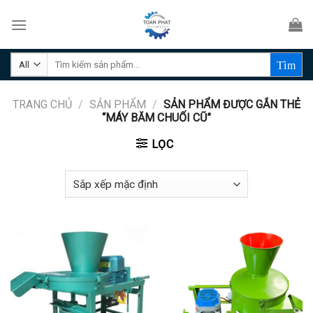
Skip
to
content
Tìm
kiếm:
TRANG CHỦ
/
SẢN PHẨM
/
SẢN PHẨM ĐƯỢC GẮN THẺ
“MÁY BĂM CHUỐI CŨ”
LỌC