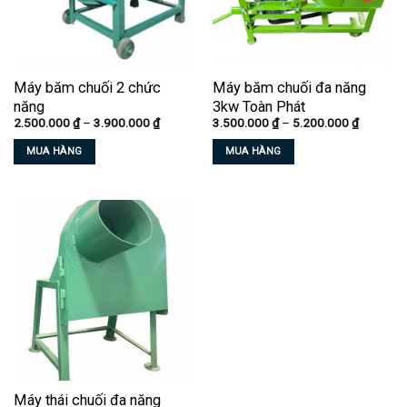
Máy băm chuối 2 chức
Máy băm chuối đa năng
năng
3kw Toàn Phát
Khoảng
Khoảng
2.500.000
₫
–
3.900.000
₫
3.500.000
₫
–
5.200.000
₫
giá:
giá:
từ
từ
MUA HÀNG
MUA HÀNG
2.500.000 ₫
3.500.00
đến
đến
Sản
Sản
3.900.000 ₫
5.200.00
phẩm
phẩm
này
này
có
có
nhiều
nhiều
biến
biến
thể.
thể.
Các
Các
tùy
tùy
chọn
chọn
có
có
thể
thể
Máy thái chuối đa năng
được
được