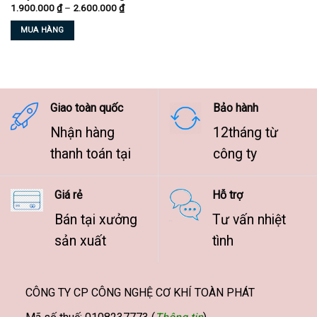
Khoảng
1.900.000
₫
–
2.600.000
₫
chọn
chọn
giá:
từ
trên
trên
MUA HÀNG
1.900.000 ₫
trang
trang
đến
Sản
2.600.000 ₫
sản
sản
phẩm
phẩm
phẩm
này
có
nhiều
Giao toàn quốc
Bảo hành
biến
Nhận hàng
12tháng từ
thể.
Các
thanh toán tại
công ty
tùy
chọn
Giá rẻ
Hỗ trợ
có
thể
Bán tại xưởng
Tư vấn nhiệt
được
sản xuất
tình
chọn
trên
trang
sản
CÔNG TY CP CÔNG NGHỆ CƠ KHÍ TOÀN PHÁT
phẩm