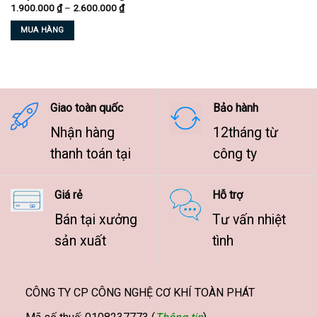
Khoảng
1.900.000
₫
–
2.600.000
₫
chọn
chọn
giá:
từ
trên
trên
MUA HÀNG
1.900.000 ₫
trang
trang
đến
Sản
2.600.000 ₫
sản
sản
phẩm
phẩm
phẩm
này
có
nhiều
Giao toàn quốc
Bảo hành
biến
Nhận hàng
12tháng từ
thể.
Các
thanh toán tại
công ty
tùy
chọn
Giá rẻ
Hỗ trợ
có
thể
Bán tại xưởng
Tư vấn nhiệt
được
sản xuất
tình
chọn
trên
trang
sản
CÔNG TY CP CÔNG NGHỆ CƠ KHÍ TOÀN PHÁT
phẩm