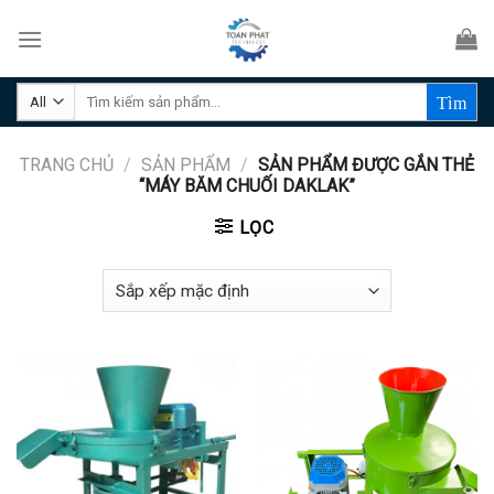
Skip
to
content
Tìm
kiếm:
TRANG CHỦ
/
SẢN PHẨM
/
SẢN PHẨM ĐƯỢC GẮN THẺ
“MÁY BĂM CHUỐI DAKLAK”
LỌC