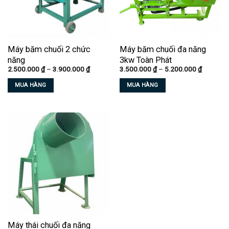
Máy băm chuối 2 chức
Máy băm chuối đa năng
năng
3kw Toàn Phát
Khoảng
Khoảng
2.500.000
₫
–
3.900.000
₫
3.500.000
₫
–
5.200.000
₫
giá:
giá:
từ
từ
MUA HÀNG
MUA HÀNG
2.500.000 ₫
3.500.00
đến
đến
Sản
Sản
3.900.000 ₫
5.200.00
phẩm
phẩm
này
này
có
có
nhiều
nhiều
biến
biến
thể.
thể.
Các
Các
tùy
tùy
chọn
chọn
có
có
thể
thể
Máy thái chuối đa năng
được
được