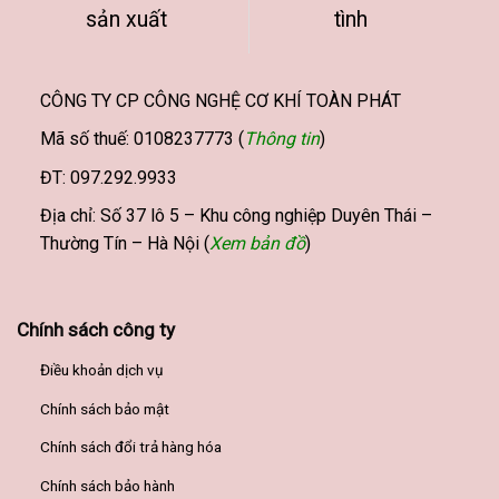
sản xuất
tình
chọn
chọn
trên
trên
trang
trang
sản
sản
CÔNG TY CP CÔNG NGHỆ CƠ KHÍ TOÀN PHÁT
phẩm
phẩm
Mã số thuế: 0108237773 (
Thông tin
)
ĐT: 097.292.9933
Địa chỉ: Số 37 lô 5 – Khu công nghiệp Duyên Thái –
Thường Tín – Hà Nội (
Xem bản đồ
)
Chính sách công ty
Điều khoản dịch vụ
Chính sách bảo mật
Chính sách đổi trả hàng hóa
Chính sách bảo hành