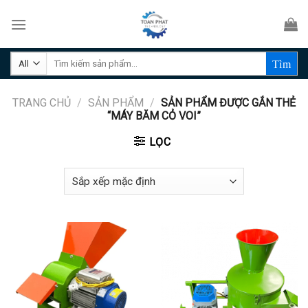
Skip
to
content
Tìm
kiếm:
TRANG CHỦ
/
SẢN PHẨM
/
SẢN PHẨM ĐƯỢC GẮN THẺ
“MÁY BĂM CỎ VOI”
LỌC