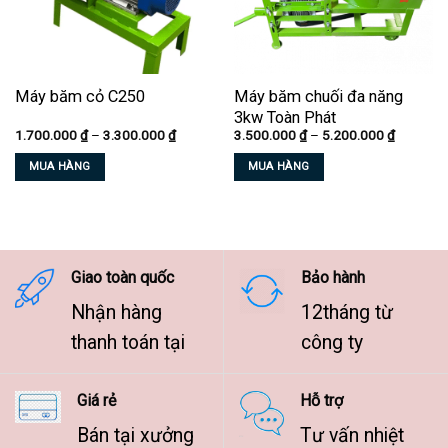
Máy băm cỏ C250
Máy băm chuối đa năng
3kw Toàn Phát
Khoảng
Khoảng
1.700.000
₫
–
3.300.000
₫
3.500.000
₫
–
5.200.000
₫
giá:
giá:
từ
từ
MUA HÀNG
MUA HÀNG
1.700.000 ₫
3.500.00
đến
đến
Sản
Sản
3.300.000 ₫
5.200.00
phẩm
phẩm
này
này
có
có
nhiều
nhiều
Giao toàn quốc
Bảo hành
biến
biến
Nhận hàng
12tháng từ
thể.
thể.
Các
Các
thanh toán tại
công ty
tùy
tùy
chọn
chọn
Giá rẻ
Hỗ trợ
có
có
thể
thể
Bán tại xưởng
Tư vấn nhiệt
được
được