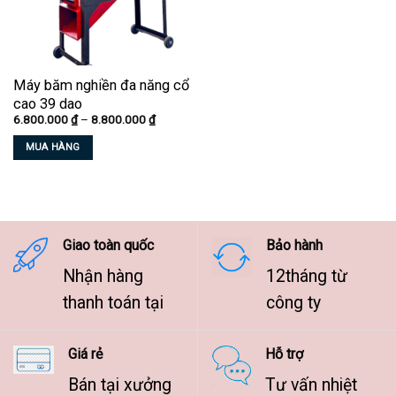
Máy băm nghiền đa năng cổ
cao 39 dao
Khoảng
6.800.000
₫
–
8.800.000
₫
giá:
từ
MUA HÀNG
6.800.000 ₫
đến
Sản
8.800.000 ₫
phẩm
này
có
nhiều
Giao toàn quốc
Bảo hành
biến
Nhận hàng
12tháng từ
thể.
Các
thanh toán tại
công ty
tùy
chọn
Giá rẻ
Hỗ trợ
có
thể
Bán tại xưởng
Tư vấn nhiệt
được