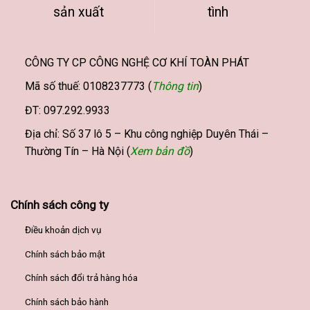
sản xuất
tình
chọn
trên
trang
sản
CÔNG TY CP CÔNG NGHỆ CƠ KHÍ TOÀN PHÁT
phẩm
Mã số thuế: 0108237773 (
Thông tin
)
ĐT: 097.292.9933
Địa chỉ: Số 37 lô 5 – Khu công nghiệp Duyên Thái –
Thường Tín – Hà Nội (
Xem bản đồ
)
Chính sách công ty
Điều khoản dịch vụ
Chính sách bảo mật
Chính sách đổi trả hàng hóa
Chính sách bảo hành