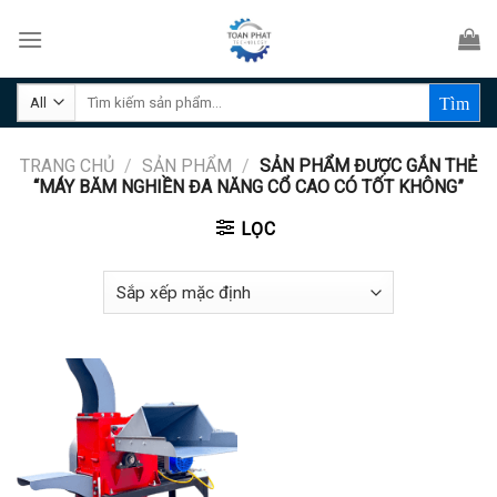
Skip
to
content
Tìm
kiếm:
TRANG CHỦ
/
SẢN PHẨM
/
SẢN PHẨM ĐƯỢC GẮN THẺ
“MÁY BĂM NGHIỀN ĐA NĂNG CỔ CAO CÓ TỐT KHÔNG”
LỌC