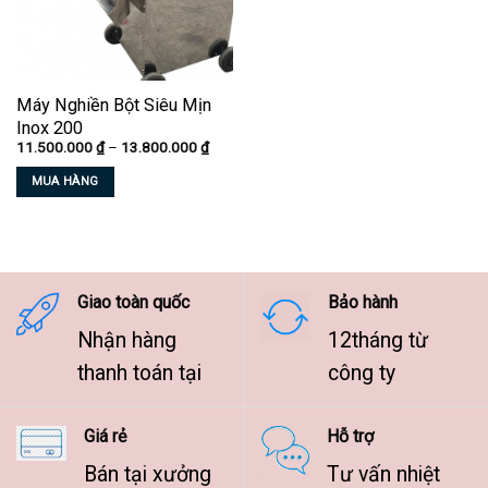
Máy Nghiền Bột Siêu Mịn
Inox 200
Khoảng
11.500.000
₫
–
13.800.000
₫
giá:
từ
MUA HÀNG
11.500.000 ₫
đến
Sản
13.800.000 ₫
phẩm
này
có
nhiều
Giao toàn quốc
Bảo hành
biến
Nhận hàng
12tháng từ
thể.
Các
thanh toán tại
công ty
tùy
chọn
Giá rẻ
Hỗ trợ
có
thể
Bán tại xưởng
Tư vấn nhiệt
được