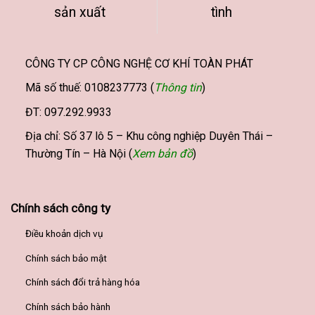
sản xuất
tình
chọn
trên
trang
sản
CÔNG TY CP CÔNG NGHỆ CƠ KHÍ TOÀN PHÁT
phẩm
Mã số thuế: 0108237773 (
Thông tin
)
ĐT: 097.292.9933
Địa chỉ: Số 37 lô 5 – Khu công nghiệp Duyên Thái –
Thường Tín – Hà Nội (
Xem bản đồ
)
Chính sách công ty
Điều khoản dịch vụ
Chính sách bảo mật
Chính sách đổi trả hàng hóa
Chính sách bảo hành