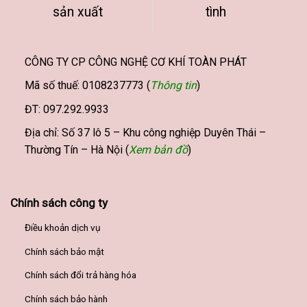
sản xuất
tình
chọn
trên
trang
sản
CÔNG TY CP CÔNG NGHỆ CƠ KHÍ TOÀN PHÁT
phẩm
Mã số thuế: 0108237773 (
Thông tin
)
ĐT: 097.292.9933
Địa chỉ: Số 37 lô 5 – Khu công nghiệp Duyên Thái –
Thường Tín – Hà Nội (
Xem bản đồ
)
Chính sách công ty
Điều khoản dịch vụ
Chính sách bảo mật
Chính sách đổi trả hàng hóa
Chính sách bảo hành