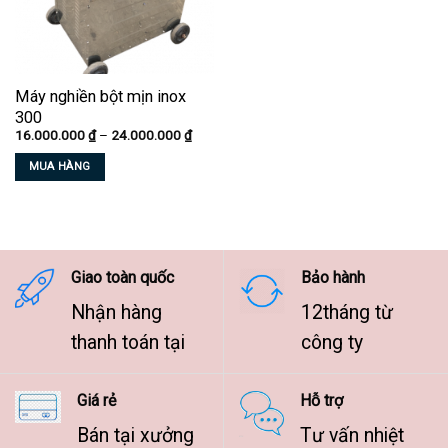
Máy nghiền bột mịn inox
300
Khoảng
16.000.000
₫
–
24.000.000
₫
giá:
từ
MUA HÀNG
16.000.000 ₫
đến
Sản
24.000.000 ₫
phẩm
này
có
nhiều
Giao toàn quốc
Bảo hành
biến
Nhận hàng
12tháng từ
thể.
Các
thanh toán tại
công ty
tùy
chọn
Giá rẻ
Hỗ trợ
có
thể
Bán tại xưởng
Tư vấn nhiệt
được