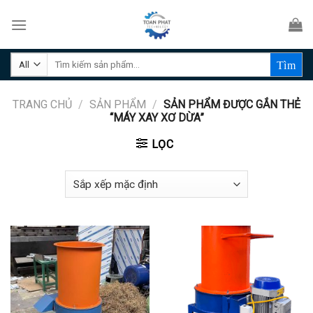
Skip
to
content
Tìm
kiếm:
TRANG CHỦ
/
SẢN PHẨM
/
SẢN PHẨM ĐƯỢC GẮN THẺ
“MÁY XAY XƠ DỪA”
LỌC