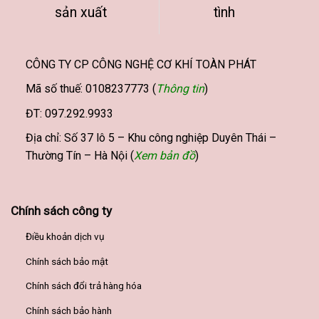
sản xuất
tình
chọn
chọn
trên
trên
trang
trang
sản
sản
CÔNG TY CP CÔNG NGHỆ CƠ KHÍ TOÀN PHÁT
phẩm
phẩm
Mã số thuế: 0108237773 (
Thông tin
)
ĐT: 097.292.9933
Địa chỉ: Số 37 lô 5 – Khu công nghiệp Duyên Thái –
Thường Tín – Hà Nội (
Xem bản đồ
)
Chính sách công ty
Điều khoản dịch vụ
Chính sách bảo mật
Chính sách đổi trả hàng hóa
Chính sách bảo hành