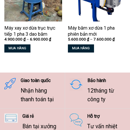
Máy xay xơ dừa trục trực
Máy băm xơ dừa 1 pha
tiếp 1 pha 3 dao băm
phiên bản mới
Khoảng
Khoảng
4.900.000
₫
–
6.900.000
₫
5.600.000
₫
–
7.600.000
₫
giá:
giá:
từ
từ
MUA HÀNG
MUA HÀNG
4.900.000 ₫
5.600.00
đến
đến
Sản
Sản
6.900.000 ₫
7.600.00
phẩm
phẩm
này
này
có
có
nhiều
nhiều
Giao toàn quốc
Bảo hành
biến
biến
Nhận hàng
12tháng từ
thể.
thể.
Các
Các
thanh toán tại
công ty
tùy
tùy
chọn
chọn
Giá rẻ
Hỗ trợ
có
có
thể
thể
Bán tại xưởng
Tư vấn nhiệt
được
được