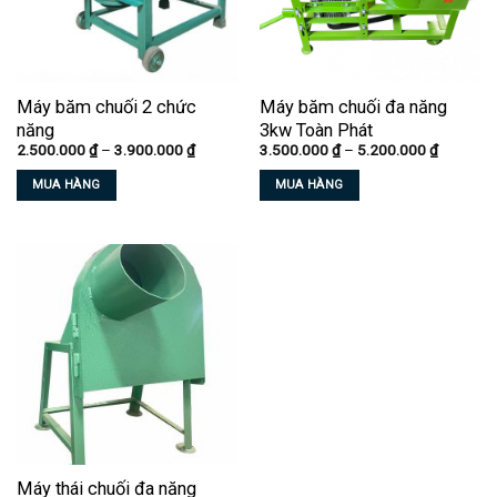
Máy băm chuối 2 chức
Máy băm chuối đa năng
năng
3kw Toàn Phát
Khoảng
Khoảng
2.500.000
₫
–
3.900.000
₫
3.500.000
₫
–
5.200.000
₫
giá:
giá:
từ
từ
MUA HÀNG
MUA HÀNG
2.500.000 ₫
3.500.00
đến
đến
Sản
Sản
3.900.000 ₫
5.200.00
phẩm
phẩm
này
này
có
có
nhiều
nhiều
biến
biến
thể.
thể.
Các
Các
tùy
tùy
chọn
chọn
có
có
thể
thể
Máy thái chuối đa năng
được
được