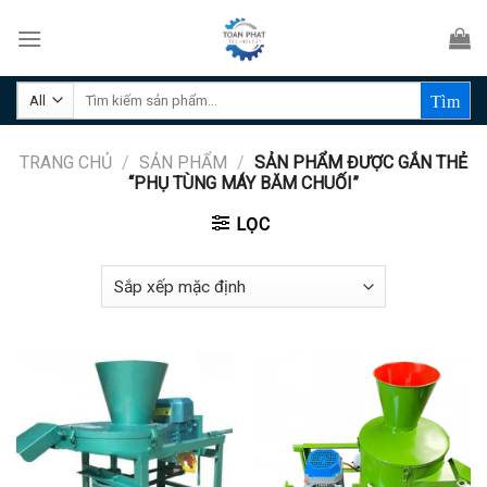
Skip
to
content
Tìm
kiếm:
TRANG CHỦ
/
SẢN PHẨM
/
SẢN PHẨM ĐƯỢC GẮN THẺ
“PHỤ TÙNG MÁY BĂM CHUỐI”
LỌC