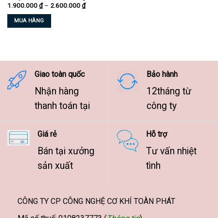
Khoảng
1.900.000
₫
–
2.600.000
₫
chọn
chọn
giá:
từ
trên
trên
MUA HÀNG
1.900.000 ₫
trang
trang
đến
Sản
2.600.000 ₫
sản
sản
phẩm
phẩm
phẩm
này
có
nhiều
Giao toàn quốc
Bảo hành
biến
Nhận hàng
12tháng từ
thể.
Các
thanh toán tại
công ty
tùy
chọn
Giá rẻ
Hỗ trợ
có
thể
Bán tại xưởng
Tư vấn nhiệt
được
sản xuất
tình
chọn
trên
trang
sản
CÔNG TY CP CÔNG NGHỆ CƠ KHÍ TOÀN PHÁT
phẩm