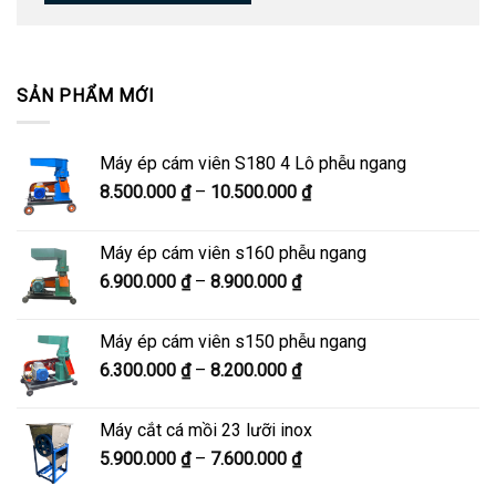
SẢN PHẨM MỚI
Máy ép cám viên S180 4 Lô phễu ngang
Khoảng
8.500.000
₫
–
10.500.000
₫
giá:
từ
Máy ép cám viên s160 phễu ngang
8.500.000 ₫
Khoảng
6.900.000
₫
–
8.900.000
₫
đến
giá:
10.500.000 ₫
từ
Máy ép cám viên s150 phễu ngang
6.900.000 ₫
Khoảng
6.300.000
₫
–
8.200.000
₫
đến
giá:
8.900.000 ₫
từ
Máy cắt cá mồi 23 lưỡi inox
6.300.000 ₫
Khoảng
5.900.000
₫
–
7.600.000
₫
đến
giá:
8.200.000 ₫