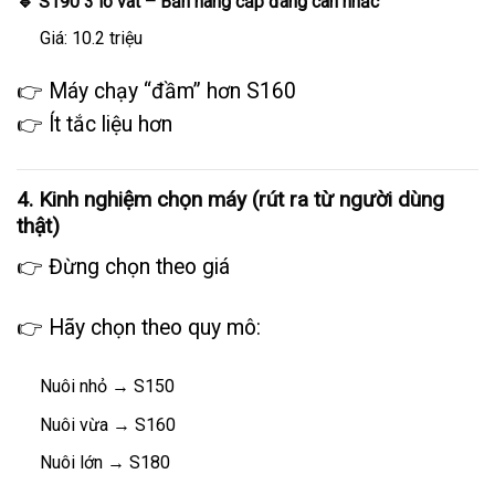
🔹 S190 3 lô vát – Bản nâng cấp đáng cân nhắc
Giá: 10.2 triệu
👉 Máy chạy “đầm” hơn S160
👉 Ít tắc liệu hơn
4. Kinh nghiệm chọn máy (rút ra từ người dùng
thật)
👉 Đừng chọn theo giá
👉 Hãy chọn theo quy mô:
Nuôi nhỏ → S150
Nuôi vừa → S160
Nuôi lớn → S180