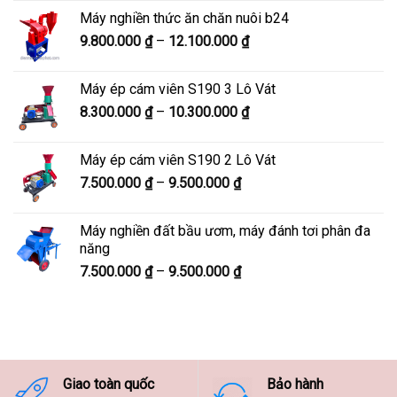
từ
Máy nghiền thức ăn chăn nuôi b24
5.900.000 ₫
Khoảng
9.800.000
₫
–
12.100.000
₫
đến
giá:
7.600.000 ₫
từ
Máy ép cám viên S190 3 Lô Vát
9.800.000 ₫
Khoảng
8.300.000
₫
–
10.300.000
₫
đến
giá:
12.100.000 ₫
từ
Máy ép cám viên S190 2 Lô Vát
8.300.000 ₫
Khoảng
7.500.000
₫
–
9.500.000
₫
đến
giá:
10.300.000 ₫
từ
Máy nghiền đất bầu ươm, máy đánh tơi phân đa
7.500.000 ₫
năng
đến
Khoảng
7.500.000
₫
–
9.500.000
₫
9.500.000 ₫
giá:
từ
7.500.000 ₫
đến
9.500.000 ₫
Giao toàn quốc
Bảo hành