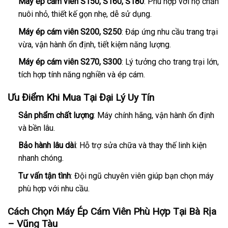
Máy ép cám viên S150, S160, S180
: Phù hợp với hộ chăn
nuôi nhỏ, thiết kế gọn nhẹ, dễ sử dụng.
Máy ép cám viên S200, S250
: Đáp ứng nhu cầu trang trại
vừa, vận hành ổn định, tiết kiệm năng lượng.
Máy ép cám viên S270, S300
: Lý tưởng cho trang trại lớn,
tích hợp tính năng nghiền và ép cám.
Ưu Điểm Khi Mua Tại Đại Lý Uy Tín
Sản phẩm chất lượng
: Máy chính hãng, vận hành ổn định
và bền lâu.
Bảo hành lâu dài
: Hỗ trợ sửa chữa và thay thế linh kiện
nhanh chóng.
Tư vấn tận tình
: Đội ngũ chuyên viên giúp bạn chọn máy
phù hợp với nhu cầu.
Cách Chọn Máy Ép Cám Viên Phù Hợp Tại Bà Rịa
– Vũng Tàu