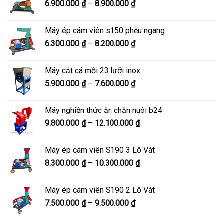
Khoảng
6.900.000
₫
–
8.900.000
₫
đến
giá:
10.500.000 ₫
từ
Máy ép cám viên s150 phễu ngang
6.900.000 ₫
Khoảng
6.300.000
₫
–
8.200.000
₫
đến
giá:
8.900.000 ₫
từ
Máy cắt cá mồi 23 lưỡi inox
6.300.000 ₫
Khoảng
5.900.000
₫
–
7.600.000
₫
đến
giá:
8.200.000 ₫
từ
Máy nghiền thức ăn chăn nuôi b24
5.900.000 ₫
Khoảng
9.800.000
₫
–
12.100.000
₫
đến
giá:
7.600.000 ₫
từ
Máy ép cám viên S190 3 Lô Vát
9.800.000 ₫
Khoảng
8.300.000
₫
–
10.300.000
₫
đến
giá:
12.100.000 ₫
từ
Máy ép cám viên S190 2 Lô Vát
8.300.000 ₫
Khoảng
7.500.000
₫
–
9.500.000
₫
đến
giá:
10.300.000 ₫