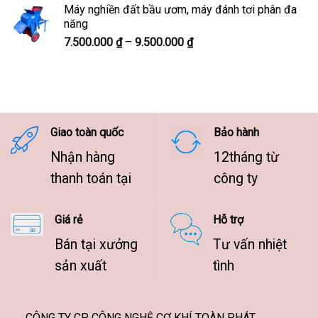
từ
Máy nghiền đất bầu ươm, máy đánh tơi phân đa
7.500.000 ₫
năng
đến
Khoảng
7.500.000
₫
–
9.500.000
₫
9.500.000 ₫
giá:
từ
7.500.000 ₫
đến
9.500.000 ₫
Giao toàn quốc
Bảo hành
Nhận hàng
12tháng từ
thanh toán tại
công ty
Giá rẻ
Hỗ trợ
Bán tại xưởng
Tư vấn nhiệt
sản xuất
tình
CÔNG TY CP CÔNG NGHỆ CƠ KHÍ TOÀN PHÁT