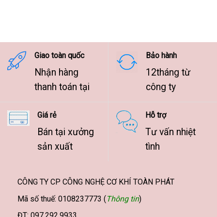
giá:
từ
7.500.000 ₫
đến
9.500.000 ₫
Giao toàn quốc
Bảo hành
Nhận hàng
12tháng từ
thanh toán tại
công ty
Giá rẻ
Hỗ trợ
Bán tại xưởng
Tư vấn nhiệt
sản xuất
tình
CÔNG TY CP CÔNG NGHỆ CƠ KHÍ TOÀN PHÁT
Mã số thuế: 0108237773 (
Thông tin
)
ĐT: 097.292.9933