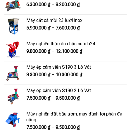
Khoảng
6.300.000
₫
–
8.200.000
₫
đến
giá:
8.900.000 ₫
từ
Máy cắt cá mồi 23 lưỡi inox
6.300.000 ₫
Khoảng
5.900.000
₫
–
7.600.000
₫
đến
giá:
8.200.000 ₫
từ
Máy nghiền thức ăn chăn nuôi b24
5.900.000 ₫
Khoảng
9.800.000
₫
–
12.100.000
₫
đến
giá:
7.600.000 ₫
từ
Máy ép cám viên S190 3 Lô Vát
9.800.000 ₫
Khoảng
8.300.000
₫
–
10.300.000
₫
đến
giá:
12.100.000 ₫
từ
Máy ép cám viên S190 2 Lô Vát
8.300.000 ₫
Khoảng
7.500.000
₫
–
9.500.000
₫
đến
giá:
10.300.000 ₫
từ
Máy nghiền đất bầu ươm, máy đánh tơi phân đa
7.500.000 ₫
năng
đến
Khoảng
7.500.000
₫
–
9.500.000
₫
9.500.000 ₫