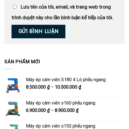
Lưu tên của tôi, email, và trang web trong
trình duyệt này cho lần bình luận kế tiếp của tôi.
SẢN PHẨM MỚI
Máy ép cám viên S180 4 Lô phễu ngang
Khoảng
8.500.000
₫
–
10.500.000
₫
giá:
từ
Máy ép cám viên s160 phễu ngang
8.500.000 ₫
Khoảng
6.900.000
₫
–
8.900.000
₫
đến
giá:
10.500.000 ₫
từ
Máy ép cám viên s150 phễu ngang
6.900.000 ₫