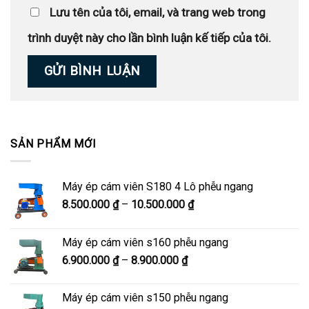
Lưu tên của tôi, email, và trang web trong
trình duyệt này cho lần bình luận kế tiếp của tôi.
SẢN PHẨM MỚI
Máy ép cám viên S180 4 Lô phễu ngang
Khoảng
8.500.000
₫
–
10.500.000
₫
giá:
từ
Máy ép cám viên s160 phễu ngang
8.500.000 ₫
Khoảng
6.900.000
₫
–
8.900.000
₫
đến
giá:
10.500.000 ₫
từ
Máy ép cám viên s150 phễu ngang
6.900.000 ₫