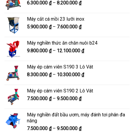
Khoảng
6.300.000
₫
–
8.200.000
₫
đến
giá:
8.900.000 ₫
từ
Máy cắt cá mồi 23 lưỡi inox
6.300.000 ₫
Khoảng
5.900.000
₫
–
7.600.000
₫
đến
giá:
8.200.000 ₫
từ
Máy nghiền thức ăn chăn nuôi b24
5.900.000 ₫
Khoảng
9.800.000
₫
–
12.100.000
₫
đến
giá:
7.600.000 ₫
từ
Máy ép cám viên S190 3 Lô Vát
9.800.000 ₫
Khoảng
8.300.000
₫
–
10.300.000
₫
đến
giá:
12.100.000 ₫
từ
Máy ép cám viên S190 2 Lô Vát
8.300.000 ₫
Khoảng
7.500.000
₫
–
9.500.000
₫
đến
giá:
10.300.000 ₫
từ
Máy nghiền đất bầu ươm, máy đánh tơi phân đa
7.500.000 ₫
năng
đến
Khoảng
7.500.000
₫
–
9.500.000
₫
9.500.000 ₫