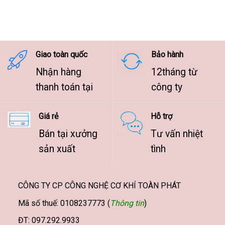
giá:
từ
7.500.000 ₫
đến
9.500.000 ₫
Giao toàn quốc
Bảo hành
Nhận hàng
12tháng từ
thanh toán tại
công ty
Giá rẻ
Hỗ trợ
Bán tại xưởng
Tư vấn nhiệt
sản xuất
tình
CÔNG TY CP CÔNG NGHỆ CƠ KHÍ TOÀN PHÁT
Mã số thuế: 0108237773 (
Thông tin
)
ĐT: 097.292.9933