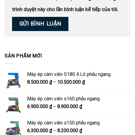
trình duyệt này cho lần bình luận kế tiếp của tôi.
SẢN PHẨM MỚI
Máy ép cám viên S180 4 Lô phễu ngang
Khoảng
8.500.000
₫
–
10.500.000
₫
giá:
từ
Máy ép cám viên s160 phễu ngang
8.500.000 ₫
Khoảng
6.900.000
₫
–
8.900.000
₫
đến
giá:
10.500.000 ₫
từ
Máy ép cám viên s150 phễu ngang
6.900.000 ₫
Khoảng
6.300.000
₫
–
8.200.000
₫
đến