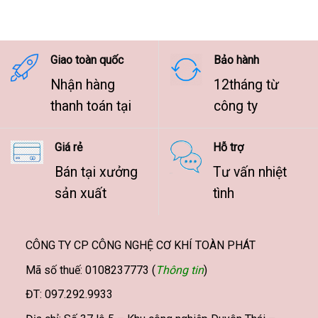
7.500.000 ₫
đến
9.500.000 ₫
Giao toàn quốc
Bảo hành
Nhận hàng
12tháng từ
thanh toán tại
công ty
Giá rẻ
Hỗ trợ
Bán tại xưởng
Tư vấn nhiệt
sản xuất
tình
CÔNG TY CP CÔNG NGHỆ CƠ KHÍ TOÀN PHÁT
Mã số thuế: 0108237773 (
Thông tin
)
ĐT: 097.292.9933