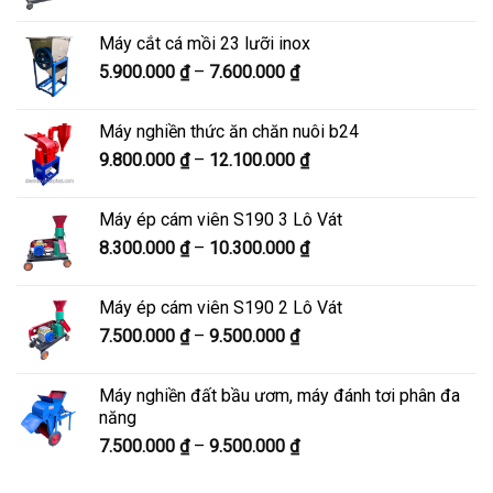
giá:
8.900.000 ₫
từ
Máy cắt cá mồi 23 lưỡi inox
6.300.000 ₫
Khoảng
5.900.000
₫
–
7.600.000
₫
đến
giá:
8.200.000 ₫
từ
Máy nghiền thức ăn chăn nuôi b24
5.900.000 ₫
Khoảng
9.800.000
₫
–
12.100.000
₫
đến
giá:
7.600.000 ₫
từ
Máy ép cám viên S190 3 Lô Vát
9.800.000 ₫
Khoảng
8.300.000
₫
–
10.300.000
₫
đến
giá:
12.100.000 ₫
từ
Máy ép cám viên S190 2 Lô Vát
8.300.000 ₫
Khoảng
7.500.000
₫
–
9.500.000
₫
đến
giá:
10.300.000 ₫
từ
Máy nghiền đất bầu ươm, máy đánh tơi phân đa
7.500.000 ₫
năng
đến
Khoảng
7.500.000
₫
–
9.500.000
₫
9.500.000 ₫
giá:
từ