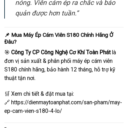
nóng. Viên cám ép ra chắc và bảo
quản được hơn tuần.”
📌 Mua Máy Ép Cám Viên S180 Chính Hãng Ở
Đâu?
🎯
Công Ty CP Công Nghệ Cơ Khí Toàn Phát
là
đơn vị sản xuất & phân phối máy ép cám viên
S180 chính hãng, bảo hành 12 tháng, hỗ trợ kỹ
thuật tận nơi.
🛒 Xem chi tiết & đặt mua tại:
🔗
https://dienmaytoanphat.com/san-pham/may-
ep-cam-vien-s180-4-lo/