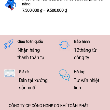
7.500.000 ₫
năng
đến
Khoảng
7.500.000
₫
–
9.500.000
₫
9.500.000 ₫
giá:
từ
7.500.000 ₫
đến
9.500.000 ₫
Giao toàn quốc
Bảo hành
Nhận hàng
12tháng từ
thanh toán tại
công ty
Giá rẻ
Hỗ trợ
Bán tại xưởng
Tư vấn nhiệt
sản xuất
tình
CÔNG TY CP CÔNG NGHỆ CƠ KHÍ TOÀN PHÁT