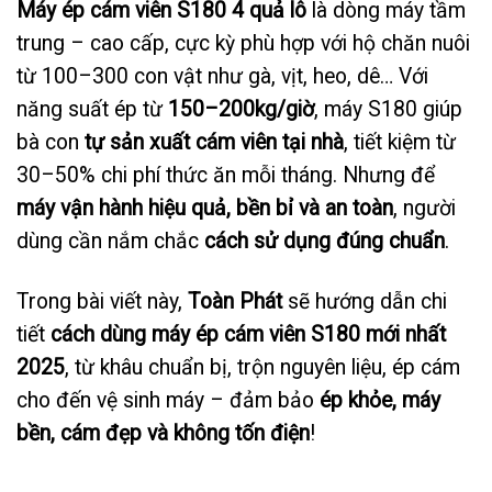
Máy ép cám viên S180 4 quả lô
là dòng máy tầm
trung – cao cấp, cực kỳ phù hợp với hộ chăn nuôi
từ 100–300 con vật như gà, vịt, heo, dê… Với
năng suất ép từ
150–200kg/giờ
, máy S180 giúp
bà con
tự sản xuất cám viên tại nhà
, tiết kiệm từ
30–50% chi phí thức ăn mỗi tháng. Nhưng để
máy vận hành hiệu quả, bền bỉ và an toàn
, người
dùng cần nắm chắc
cách sử dụng đúng chuẩn
.
Trong bài viết này,
Toàn Phát
sẽ hướng dẫn chi
tiết
cách dùng máy ép cám viên S180 mới nhất
2025
, từ khâu chuẩn bị, trộn nguyên liệu, ép cám
cho đến vệ sinh máy – đảm bảo
ép khỏe, máy
bền, cám đẹp và không tốn điện
!