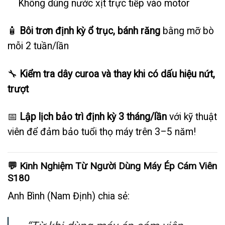
Không dùng nước xịt trực tiếp vào motor
🧴
Bôi trơn định kỳ ổ trục, bánh răng
bằng mỡ bò
mỗi 2 tuần/lần
🔧
Kiểm tra dây curoa và thay khi có dấu hiệu nứt,
trượt
📅
Lập lịch bảo trì định kỳ 3 tháng/lần
với kỹ thuật
viên để đảm bảo tuổi thọ máy trên 3–5 năm!
💬 Kinh Nghiệm Từ Người Dùng Máy Ép Cám Viên
S180
Anh Bình (Nam Định) chia sẻ: