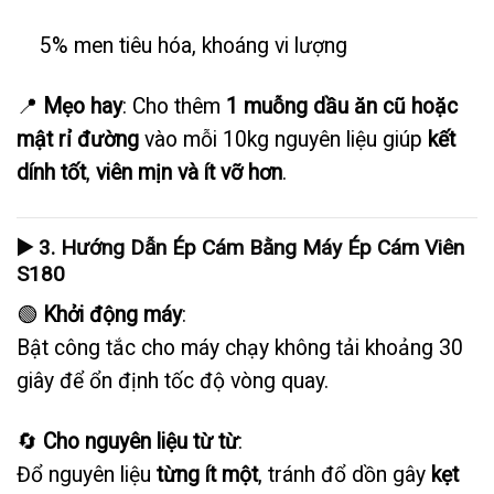
5% men tiêu hóa, khoáng vi lượng
📍
Mẹo hay
: Cho thêm
1 muỗng dầu ăn cũ hoặc
mật rỉ đường
vào mỗi 10kg nguyên liệu giúp
kết
dính tốt
,
viên mịn và ít vỡ hơn
.
▶️ 3. Hướng Dẫn Ép Cám Bằng Máy Ép Cám Viên
S180
🟢
Khởi động máy
:
Bật công tắc cho máy chạy không tải khoảng 30
giây để ổn định tốc độ vòng quay.
🔄
Cho nguyên liệu từ từ
:
Đổ nguyên liệu
từng ít một
, tránh đổ dồn gây
kẹt