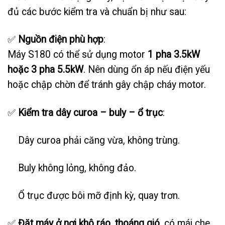
đủ các bước kiểm tra và chuẩn bị như sau:
✅
Nguồn điện phù hợp
:
Máy S180 có thể sử dụng motor
1 pha 3.5kW
hoặc 3 pha 5.5kW
. Nên dùng ổn áp nếu điện yếu
hoặc chập chờn để tránh gây chập cháy motor.
✅
Kiểm tra dây curoa – buly – ổ trục
:
Dây curoa phải căng vừa, không trùng.
Buly không lỏng, không đảo.
Ổ trục được bôi mỡ định kỳ, quay trơn.
✅
Đặt máy ở nơi khô ráo, thoáng gió
, có mái che