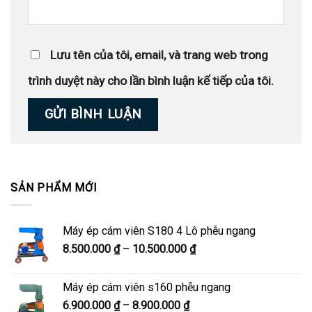
Lưu tên của tôi, email, và trang web trong
trình duyệt này cho lần bình luận kế tiếp của tôi.
SẢN PHẨM MỚI
Máy ép cám viên S180 4 Lô phễu ngang
Khoảng
8.500.000
₫
–
10.500.000
₫
giá:
từ
Máy ép cám viên s160 phễu ngang
8.500.000 ₫
Khoảng
6.900.000
₫
–
8.900.000
₫
đến