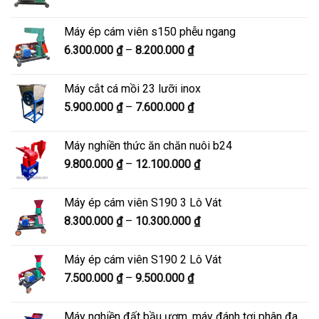
giá:
10.500.000 ₫
từ
Máy ép cám viên s150 phễu ngang
6.900.000 ₫
Khoảng
6.300.000
₫
–
8.200.000
₫
đến
giá:
8.900.000 ₫
từ
Máy cắt cá mồi 23 lưỡi inox
6.300.000 ₫
Khoảng
5.900.000
₫
–
7.600.000
₫
đến
giá:
8.200.000 ₫
từ
Máy nghiền thức ăn chăn nuôi b24
5.900.000 ₫
Khoảng
9.800.000
₫
–
12.100.000
₫
đến
giá:
7.600.000 ₫
từ
Máy ép cám viên S190 3 Lô Vát
9.800.000 ₫
Khoảng
8.300.000
₫
–
10.300.000
₫
đến
giá:
12.100.000 ₫
từ
Máy ép cám viên S190 2 Lô Vát
8.300.000 ₫
Khoảng
7.500.000
₫
–
9.500.000
₫
đến
giá:
10.300.000 ₫
từ
Máy nghiền đất bầu ươm, máy đánh tơi phân đa