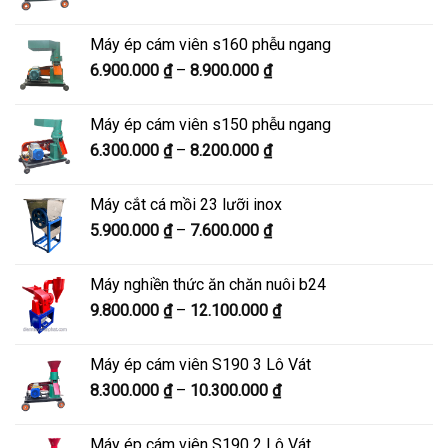
giá:
từ
Máy ép cám viên s160 phễu ngang
8.500.000 ₫
Khoảng
6.900.000
₫
–
8.900.000
₫
đến
giá:
10.500.000 ₫
từ
Máy ép cám viên s150 phễu ngang
6.900.000 ₫
Khoảng
6.300.000
₫
–
8.200.000
₫
đến
giá:
8.900.000 ₫
từ
Máy cắt cá mồi 23 lưỡi inox
6.300.000 ₫
Khoảng
5.900.000
₫
–
7.600.000
₫
đến
giá:
8.200.000 ₫
từ
Máy nghiền thức ăn chăn nuôi b24
5.900.000 ₫
Khoảng
9.800.000
₫
–
12.100.000
₫
đến
giá:
7.600.000 ₫
từ
Máy ép cám viên S190 3 Lô Vát
9.800.000 ₫
Khoảng
8.300.000
₫
–
10.300.000
₫
đến
giá:
12.100.000 ₫
từ
Máy ép cám viên S190 2 Lô Vát