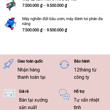
8.300.000 ₫
Khoảng
7.500.000
₫
–
9.500.000
₫
đến
giá:
10.300.000 ₫
từ
Máy nghiền đất bầu ươm, máy đánh tơi phân đa
7.500.000 ₫
năng
đến
Khoảng
7.500.000
₫
–
9.500.000
₫
9.500.000 ₫
giá:
từ
7.500.000 ₫
đến
9.500.000 ₫
Giao toàn quốc
Bảo hành
Nhận hàng
12tháng từ
thanh toán tại
công ty
Giá rẻ
Hỗ trợ
Bán tại xưởng
Tư vấn nhiệt
sản xuất
tình