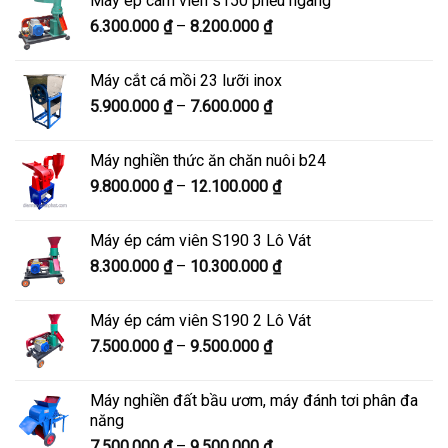
Máy ép cám viên s150 phễu ngang
6.900.000 ₫
Khoảng
6.300.000
₫
–
8.200.000
₫
đến
giá:
8.900.000 ₫
từ
Máy cắt cá mồi 23 lưỡi inox
6.300.000 ₫
Khoảng
5.900.000
₫
–
7.600.000
₫
đến
giá:
8.200.000 ₫
từ
Máy nghiền thức ăn chăn nuôi b24
5.900.000 ₫
Khoảng
9.800.000
₫
–
12.100.000
₫
đến
giá:
7.600.000 ₫
từ
Máy ép cám viên S190 3 Lô Vát
9.800.000 ₫
Khoảng
8.300.000
₫
–
10.300.000
₫
đến
giá:
12.100.000 ₫
từ
Máy ép cám viên S190 2 Lô Vát
8.300.000 ₫
Khoảng
7.500.000
₫
–
9.500.000
₫
đến
giá:
10.300.000 ₫
từ
Máy nghiền đất bầu ươm, máy đánh tơi phân đa
7.500.000 ₫
năng
đến
Khoảng
7.500.000
₫
–
9.500.000
₫