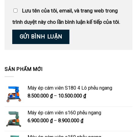
Lưu tên của tôi, email, và trang web trong
trình duyệt này cho lần bình luận kế tiếp của tôi.
SẢN PHẨM MỚI
Máy ép cám viên S180 4 Lô phễu ngang
Khoảng
8.500.000
₫
–
10.500.000
₫
giá:
từ
Máy ép cám viên s160 phễu ngang
8.500.000 ₫
Khoảng
6.900.000
₫
–
8.900.000
₫
đến
giá:
10.500.000 ₫
từ