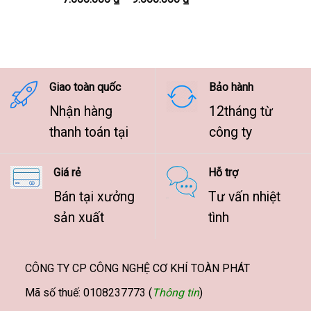
9.500.000 ₫
giá:
từ
7.500.000 ₫
đến
9.500.000 ₫
Giao toàn quốc
Bảo hành
Nhận hàng
12tháng từ
thanh toán tại
công ty
Giá rẻ
Hỗ trợ
Bán tại xưởng
Tư vấn nhiệt
sản xuất
tình
CÔNG TY CP CÔNG NGHỆ CƠ KHÍ TOÀN PHÁT
Mã số thuế: 0108237773 (
Thông tin
)